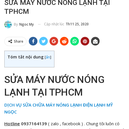
SỬA MÁY NƯỚC NÓNG LẠNH TẠI
TPHCM
Cập nhật lúc
Th11 25, 2020
By
Ngoc My
Share
Tóm tắt nội dung
[
ẩn
]
SỬA MÁY NƯỚC NÓNG
LẠNH TẠI TPHCM
DỊCH VỤ SỬA CHỮA MÁY NÓNG LẠNH ĐIỆN LẠNH MỸ
NGỌC
Hotline
0937164139
( zalo , facebook ) . Chung tôi luôn có