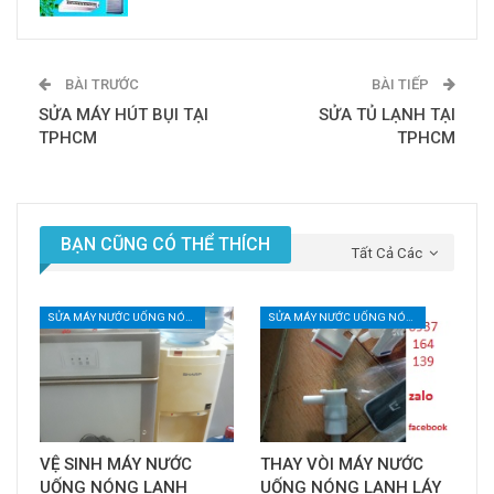
BÀI TRƯỚC
BÀI TIẾP
SỬA MÁY HÚT BỤI TẠI
SỬA TỦ LẠNH TẠI
TPHCM
TPHCM
BẠN CŨNG CÓ THỂ THÍCH
Tất Cả Các
SỬA MÁY NƯỚC UỐNG NÓNG LẠNH
SỬA MÁY NƯỚC UỐNG NÓNG LẠNH
VỆ SINH MÁY NƯỚC
THAY VÒI MÁY NƯỚC
UỐNG NÓNG LẠNH
UỐNG NÓNG LẠNH LÁY