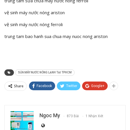
trung tâm sửa chữa máy nước nóng ferroli
vệ sinh máy nước nóng ariston
vệ sinh máy nước nóng ferroli
trung tam bao hanh sua chua may nuoc nong ariston
SỬA MÁY NƯỚC NÓNG LẠNH TẠI TPHCM
Share
Facebook
Twitter
Google+
Ngoc My
873 Bài
1 Nhận Xét