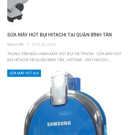
SỬA MÁY HÚT BỤI HITACHI TẠI QUẬN BÌNH TÂN
NGOC MY
Th10 28, 2018
TRUNG TÂM BẢO HÀNH MÁY HÚT BỤI TẠI TPHCM - SỬA MÁY HÚT
BỤI HITACHI TẠI QUẬN BÌNH TÂN , HOTLINE : 0937164139 (…
SỬA MÁY HÚT BỤI