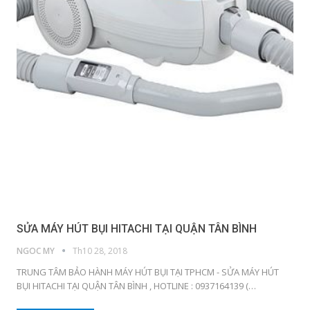
SỬA MÁY HÚT BỤI HITACHI TẠI QUẬN TÂN BÌNH
NGOC MY
Th10 28, 2018
TRUNG TÂM BẢO HÀNH MÁY HÚT BỤI TẠI TPHCM - SỬA MÁY HÚT
BỤI HITACHI TẠI QUẬN TÂN BÌNH , HOTLINE : 0937164139 (…