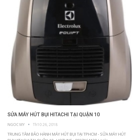
SỬA MÁY HÚT BỤI HITACHI TẠI QUẬN 10
NGOC MY
Th10 26, 2018
TRUNG TÂM BẢO HÀNH MÁY HÚT BỤI TẠI TPHCM - SỬA MÁY HÚT