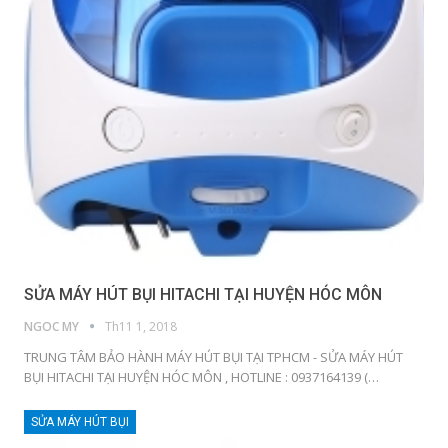
SỬA MÁY HÚT BỤI HITACHI TẠI HUYỆN HÓC MÔN
NGOC MY
Th11 1, 2018
TRUNG TÂM BẢO HÀNH MÁY HÚT BỤI TẠI TPHCM - SỬA MÁY HÚT
BỤI HITACHI TẠI HUYỆN HÓC MÔN , HOTLINE : 0937164139 (…
SỬA MÁY HÚT BỤI