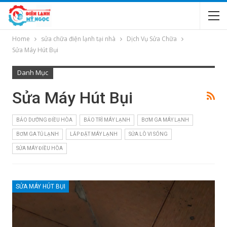
Home
sửa chữa điện lạnh tại nhà
Dịch Vụ Sửa Chữa
Sửa Máy Hút Bụi
Danh Mục
Sửa Máy Hút Bụi
BẢO DƯỠNG ĐIỀU HÒA
BẢO TRÌ MÁY LẠNH
BƠM GA MÁY LẠNH
BƠM GA TỦ LẠNH
LẮP ĐẶT MÁY LẠNH
SỬA LÒ VI SÓNG
SỬA MÁY ĐIỀU HÒA
SỬA MÁY HÚT BỤI