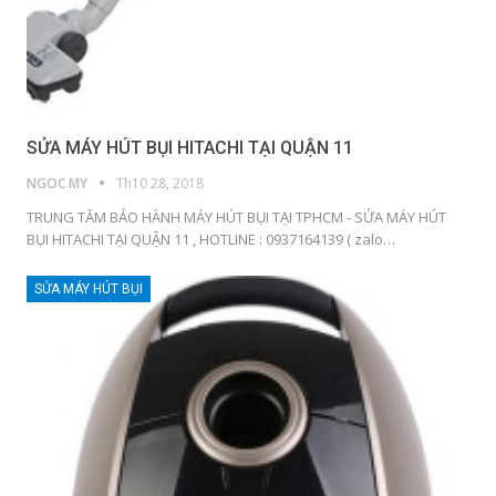
SỬA MÁY HÚT BỤI HITACHI TẠI QUẬN 11
NGOC MY
Th10 28, 2018
TRUNG TÂM BẢO HÀNH MÁY HÚT BỤI TẠI TPHCM - SỬA MÁY HÚT
BỤI HITACHI TẠI QUẬN 11 , HOTLINE : 0937164139 ( zalo…
SỬA MÁY HÚT BỤI