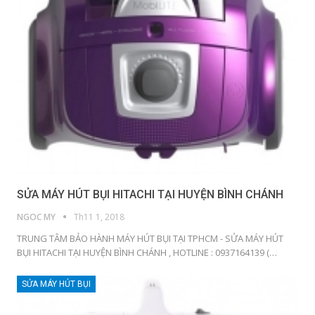
SỬA MÁY HÚT BỤI HITACHI TẠI HUYỆN BÌNH CHÁNH
NGOC MY
Th11 1, 2018
TRUNG TÂM BẢO HÀNH MÁY HÚT BỤI TẠI TPHCM - SỬA MÁY HÚT
BỤI HITACHI TẠI HUYỆN BÌNH CHÁNH , HOTLINE : 0937164139 (…
SỬA MÁY HÚT BỤI