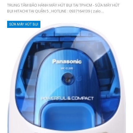
TRUNG TÂM BẢO HÀNH MÁY HÚT BỤI TẠI TPHCM - SỬA MÁY HÚT
BỤI HITACHI TẠI QUẬN 5 , HOTLINE : 0937164139 ( zalo…
SỬA MÁY HÚT BỤI