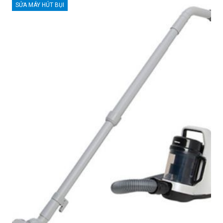
SỬA MÁY HÚT BỤI