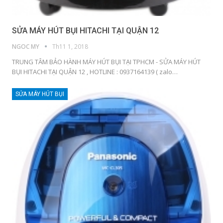
SỬA MÁY HÚT BỤI HITACHI TẠI QUẬN 12
NGOC MY
Th11 1, 2018
TRUNG TÂM BẢO HÀNH MÁY HÚT BỤI TẠI TPHCM - SỬA MÁY HÚT
BỤI HITACHI TẠI QUẬN 12 , HOTLINE : 0937164139 ( zalo…
SỬA MÁY HÚT BỤI