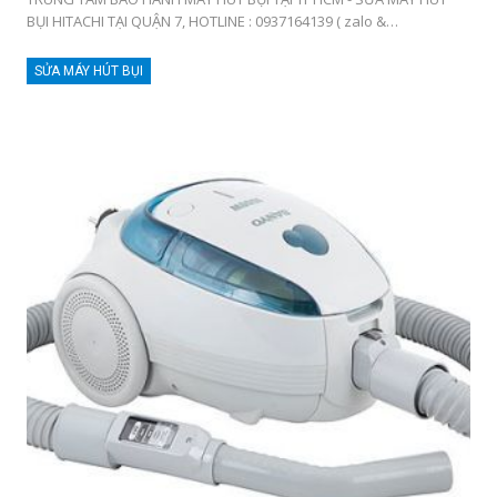
BỤI HITACHI TẠI QUẬN 7, HOTLINE : 0937164139 ( zalo &…
SỬA MÁY HÚT BỤI