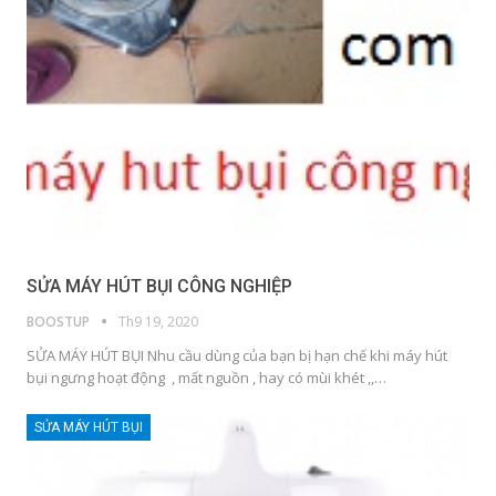
SỬA MÁY HÚT BỤI CÔNG NGHIỆP
BOOSTUP
Th9 19, 2020
SỬA MÁY HÚT BỤI Nhu cầu dùng của bạn bị hạn chế khi máy hút
bụi ngưng hoạt động , mất nguồn , hay có mùi khét ,,…
SỬA MÁY HÚT BỤI