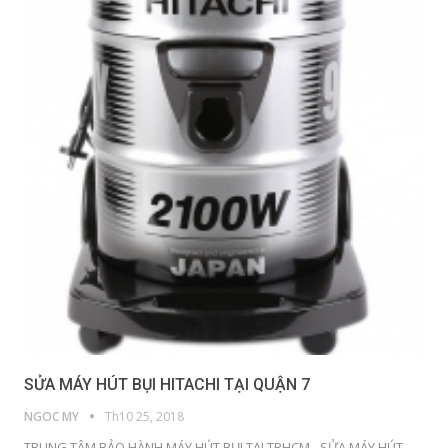
SỬA MÁY HÚT BỤI HITACHI TẠI QUẬN 7
NGOC MY
Th10 25, 2018
TRUNG TÂM BẢO HÀNH MÁY HÚT BỤI TẠI TPHCM - SỬA MÁY HÚT