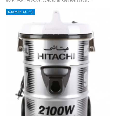
BỤI HITACHI TẠI QUẬN 10 , HOTLINE : 0937164139 ( zalo…
SỬA MÁY HÚT BỤI