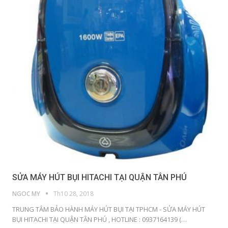
SỬA MÁY HÚT BỤI HITACHI TẠI QUẬN TÂN PHÚ
NGOC MY
Th10 28, 2018
TRUNG TÂM BẢO HÀNH MÁY HÚT BỤI TẠI TPHCM - SỬA MÁY HÚT
BỤI HITACHI TẠI QUẬN TÂN PHÚ , HOTLINE : 0937164139 (…