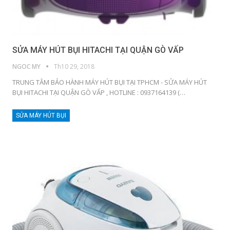
SỬA MÁY HÚT BỤI HITACHI TẠI QUẬN GÒ VẤP
NGOC MY
Th10 29, 2018
TRUNG TÂM BẢO HÀNH MÁY HÚT BỤI TẠI TPHCM - SỬA MÁY HÚT
BỤI HITACHI TẠI QUẬN GÒ VẤP , HOTLINE : 0937164139 (…
SỬA MÁY HÚT BỤI