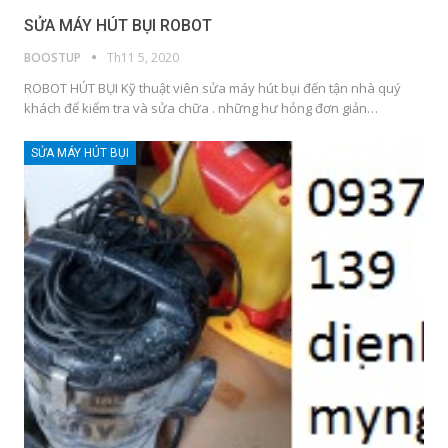
SỬA MÁY HÚT BỤI ROBOT
BOOSTUP
Th11 5, 2020
ROBOT HÚT BỤI Kỹ thuật viên sửa máy hút bụi đến tận nhà quý
khách để kiểm tra và sửa chữa . những hư hỏng đơn giản…
SỬA MÁY HÚT BỤI