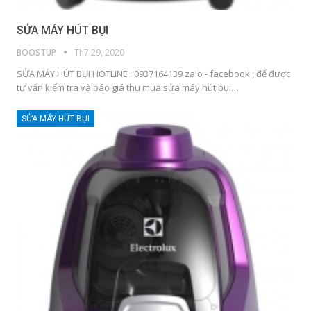
SỬA MÁY HÚT BỤI
BOOSTUP
Th7 29, 2020
SỬA MÁY HÚT BỤI HOTLINE : 0937164139 zalo - facebook , để được
tư vấn kiểm tra và báo giá thu mua sửa máy hút bụi…
SỬA MÁY HÚT BỤI