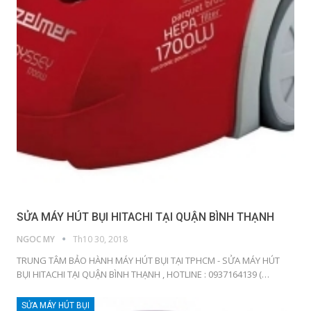
SỬA MÁY HÚT BỤI HITACHI TẠI QUẬN BÌNH THẠNH
NGOC MY
Th10 30, 2018
TRUNG TÂM BẢO HÀNH MÁY HÚT BỤI TẠI TPHCM - SỬA MÁY HÚT
BỤI HITACHI TẠI QUẬN BÌNH THẠNH , HOTLINE : 0937164139 (…
SỬA MÁY HÚT BỤI