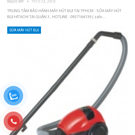
NGOC MY
Th10 24, 2018
TRUNG TÂM BẢO HÀNH MÁY HÚT BỤI TẠI TPHCM - SỬA MÁY HÚT
BỤI HITACHI TẠI QUẬN 3 , HOTLINE : 0937164139 ( zalo…
SỬA MÁY HÚT BỤI