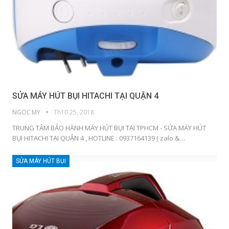
SỬA MÁY HÚT BỤI HITACHI TẠI QUẬN 4
NGOC MY
Th10 25, 2018
TRUNG TÂM BẢO HÀNH MÁY HÚT BỤI TẠI TPHCM - SỬA MÁY HÚT
BỤI HITACHI TẠI QUẬN 4 , HOTLINE : 0937164139 ( zalo &…
SỬA MÁY HÚT BỤI