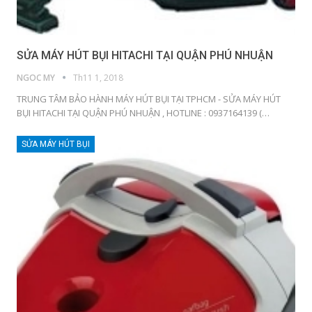
SỬA MÁY HÚT BỤI HITACHI TẠI QUẬN PHÚ NHUẬN
NGOC MY
Th11 1, 2018
TRUNG TÂM BẢO HÀNH MÁY HÚT BỤI TẠI TPHCM - SỬA MÁY HÚT
BỤI HITACHI TẠI QUẬN PHÚ NHUẬN , HOTLINE : 0937164139 (…
SỬA MÁY HÚT BỤI