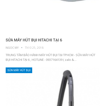
SỬA MÁY HÚT BỤI HITACHI TẠI 6
NGOC MY
Th10 25, 2018
TRUNG TÂM BẢO HÀNH MÁY HÚT BỤI TẠI TPHCM - SỬA MÁY HÚT
BỤI HITACHI TẠI 6 , HOTLINE : 0937164139 ( zalo &…
SỬA MÁY HÚT BỤI