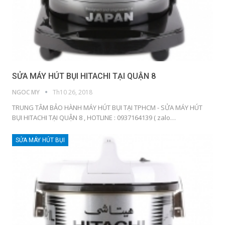
SỬA MÁY HÚT BỤI HITACHI TẠI QUẬN 8
NGOC MY
Th10 26, 2018
TRUNG TÂM BẢO HÀNH MÁY HÚT BỤI TẠI TPHCM - SỬA MÁY HÚT
BỤI HITACHI TẠI QUẬN 8 , HOTLINE : 0937164139 ( zalo…
SỬA MÁY HÚT BỤI