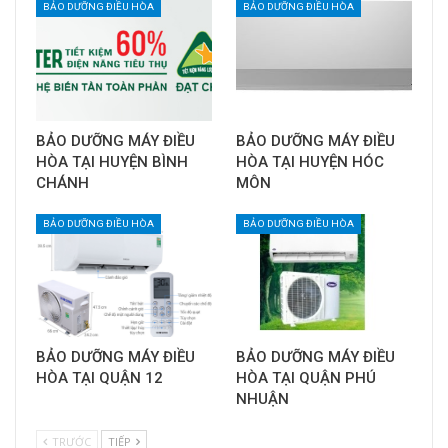
BẢO DƯỠNG ĐIỀU HÒA
BẢO DƯỠNG ĐIỀU HÒA
BẢO DƯỠNG MÁY ĐIỀU
BẢO DƯỠNG MÁY ĐIỀU
HÒA TẠI HUYỆN BÌNH
HÒA TẠI HUYỆN HÓC
CHÁNH
MÔN
BẢO DƯỠNG ĐIỀU HÒA
BẢO DƯỠNG ĐIỀU HÒA
BẢO DƯỠNG MÁY ĐIỀU
BẢO DƯỠNG MÁY ĐIỀU
HÒA TẠI QUẬN 12
HÒA TẠI QUẬN PHÚ
NHUẬN
TRƯỚC
TIẾP