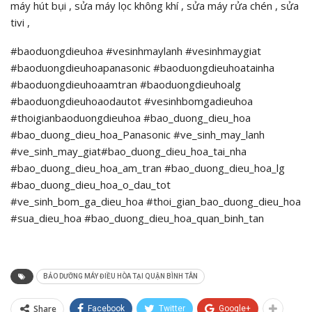
máy hút bụi , sửa máy lọc không khí , sửa máy rửa chén , sửa
tivi ,
#baoduongdieuhoa #vesinhmaylanh #vesinhmaygiat
#baoduongdieuhoapanasonic #baoduongdieuhoatainha
#baoduongdieuhoaamtran #baoduongdieuhoalg
#baoduongdieuhoaodautot #vesinhbomgadieuhoa
#thoigianbaoduongdieuhoa #bao_duong_dieu_hoa
#bao_duong_dieu_hoa_Panasonic #ve_sinh_may_lanh
#ve_sinh_may_giat#bao_duong_dieu_hoa_tai_nha
#bao_duong_dieu_hoa_am_tran #bao_duong_dieu_hoa_lg
#bao_duong_dieu_hoa_o_dau_tot
#ve_sinh_bom_ga_dieu_hoa #thoi_gian_bao_duong_dieu_hoa
#sua_dieu_hoa #bao_duong_dieu_hoa_quan_binh_tan
BẢO DƯỠNG MÁY ĐIỀU HÒA TẠI QUẬN BÌNH TÂN
Share
Facebook
Twitter
Google+