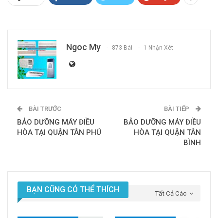
Ngoc My
873 Bài
1 Nhận Xét
BÀI TRƯỚC
BÀI TIẾP
BẢO DƯỠNG MÁY ĐIỀU
BẢO DƯỠNG MÁY ĐIỀU
HÒA TẠI QUẬN TÂN PHÚ
HÒA TẠI QUẬN TÂN
BÌNH
BẠN CŨNG CÓ THỂ THÍCH
Tất Cả Các