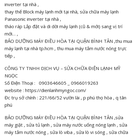
inverter tại nhà ,
thay thế Block máy lạnh mới tại nhà, sửa chữa máy lạnh
Panasonic inverter tại nhà ,
tháo ráp Lắp đặt và di dời máy lạnh (cũ & mới) sang vị trí
mới… ,
BẢO DƯỠNG MÁY ĐIỀU HÒA TẠI QUẬN BÌNH TÂN ,thu mua
máy lạnh tại nhà tp.hcm , thu mua máy tắm nước nóng trực
tiếp ,
CÔNG TY TNHH DỊCH VỤ – SỬA CHỮA ĐIỆN LẠNH MỸ
NGỌC
Số Điện Thoại : 0903646605 _ 0966019263
website : https://dienlanhmyngoc.com/
Đc trụ sở chính : 221/66/52 vườn lài , p phú thọ hòa , q tân
phú
BẢO DƯỠNG MÁY ĐIỀU HÒA TẠI QUẬN BÌNH TÂN ,sửa
máy giặt , sửa tủ lạnh , sửa máy nước uống nóng lạnh , sửa
máy tắm nước nóng , sửa lò viba , sửa lò vi sóng , sửa chữa