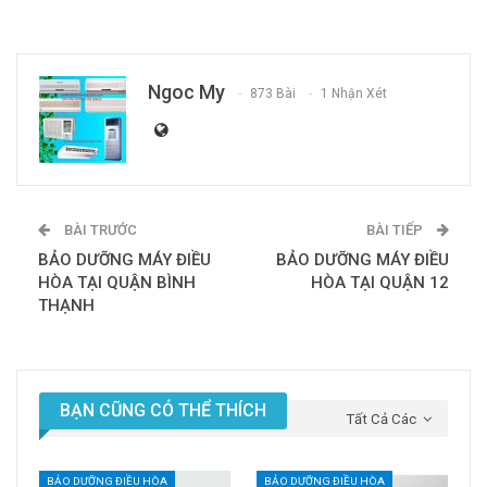
Ngoc My
873 Bài
1 Nhận Xét
BÀI TRƯỚC
BÀI TIẾP
BẢO DƯỠNG MÁY ĐIỀU
BẢO DƯỠNG MÁY ĐIỀU
HÒA TẠI QUẬN BÌNH
HÒA TẠI QUẬN 12
THẠNH
BẠN CŨNG CÓ THỂ THÍCH
Tất Cả Các
BẢO DƯỠNG ĐIỀU HÒA
BẢO DƯỠNG ĐIỀU HÒA