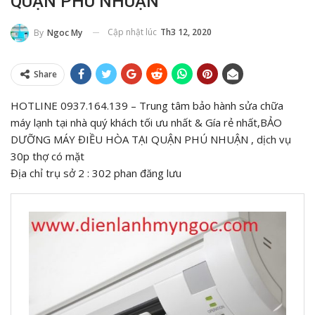
QUẬN PHÚ NHUẬN
Cập nhật lúc
Th3 12, 2020
By
Ngoc My
Share
HOTLINE 0937.164.139 – Trung tâm bảo hành sửa chữa
máy lạnh tại nhà quý khách tối ưu nhất & Gía rẻ nhất,BẢO
DƯỠNG MÁY ĐIỀU HÒA TẠI QUẬN PHÚ NHUẬN , dịch vụ
30p thợ có mặt
Địa chỉ trụ sở 2 : 302 phan đăng lưu