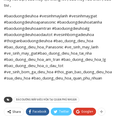
tivi ,
#baoduongdieuhoa #vesinhmaylanh #vesinhmaygiat
#baoduongdieuhoapanasonic #baoduongdieuhoatainha
#baoduongdieuhoaamtran #baoduongdieuhoalg
#baoduongdieuhoaodautot #vesinhbomgadieuhoa
#thoigianbaoduongdieuhoa #bao_duong_dieu_hoa
#bao_duong_dieu_hoa_Panasonic #ve_sinh_may_lanh
#ve_sinh_may_giat#bao_duong_dieu_hoa_tai_nha
#bao_duong_dieu_hoa_am_tran #bao_duong_dieu_hoa_lg
#bao_duong_dieu_hoa_o_dau_tot
#ve_sinh_bom_ga_dieu_hoa #thoi_gian_bao_duong_dieu_hoa
#sua_dieu_hoa #bao_duong_dieu_hoa_quan_phu_nhuan
BẢO DƯỠNG MÁY ĐIỀU HÒA TẠI QUẬN PHÚ NHUẬN
Share
Facebook
Twitter
Google+