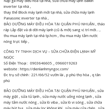
Nạp ga máy điều hòa tại nhà, sửa chữa máy lạnh daikin
inverter tại nhà ,
thay thế Block máy lạnh mới tại nhà, sửa chữa máy lạnh
Panasonic inverter tại nhà ,
BẢO DƯỠNG MÁY ĐIỀU HÒA TẠI QUẬN PHÚ NHUẬN , tháo
ráp Lắp đặt và di dời máy lạnh (cũ & mới) sang vị trí mới… ,
thu mua máy lạnh tại nhà tp.hcm , thu mua máy tắm nước
nóng trực tiếp ,
CÔNG TY TNHH DỊCH VỤ – SỬA CHỮA ĐIỆN LẠNH MỸ
NGỌC
Số Điện Thoại : 0903646605 _ 0966019263
website : https://dienlanhmyngoc.com/
Đc trụ sở chính : 221/66/52 vườn lài , p phú thọ hòa , q tân
phú
BẢO DƯỠNG MÁY ĐIỀU HÒA TẠI QUẬN PHÚ NHUẬN , sửa
máy giặt , sửa tủ lạnh , sửa máy nước uống nóng lạnh , sửa
máy tắm nước nóng , sửa lò viba , sửa lò vi sóng , sửa chữa
máy hút bụi , sửa máy lọc không khí , sửa máy rửa chén , sửa