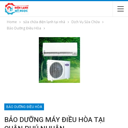
Home
sửa chữa điện lạnh tại nhà
Dịch Vụ Sửa Chữa
Bảo Dưỡng Điều Hòa
BẢO DƯỠNG ĐIỀU HÒA
BẢO DƯỠNG MÁY ĐIỀU HÒA TẠI