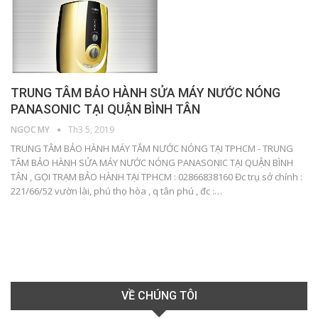
TRUNG TÂM BẢO HÀNH SỬA MÁY NƯỚC NÓNG
PANASONIC TẠI QUẬN BÌNH TÂN
NGOC MY
Th3 5, 2019
TRUNG TÂM BẢO HÀNH MÁY TẮM NƯỚC NÓNG TẠI TPHCM - TRUNG
TÂM BẢO HÀNH SỬA MÁY NƯỚC NÓNG PANASONIC TẠI QUẬN BÌNH
TÂN , GỌI TRẠM BẢO HÀNH TẠI TPHCM : 02866838160 Đc trụ sở chính :
221/66/52 vườn lài, phú thọ hòa , q tân phú , đc :…
VỀ CHÚNG TÔI