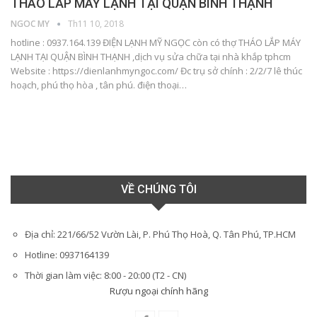
THÁO LẮP MÁY LẠNH TẠI QUẬN BÌNH THẠNH
NGOC MY
Th11 10, 2018
hotline : 0937.164.139 ĐIỆN LẠNH MỸ NGỌC còn có thợ THÁO LẮP MÁY
LẠNH TẠI QUẬN BÌNH THẠNH ,dịch vụ sửa chữa tại nhà khắp tphcm
Website : https://dienlanhmyngoc.com/ Đc trụ sở chính : 2/2/7 lê thúc
hoạch, phú thọ hòa , tân phú. điện thoại…
VỀ CHÚNG TÔI
Địa chỉ: 221/66/52 Vườn Lài, P. Phú Thọ Hoà, Q. Tân Phú, TP.HCM
Hotline: 0937164139
Thời gian làm việc: 8:00 - 20:00 (T2 - CN)
Rượu ngoại chính hãng