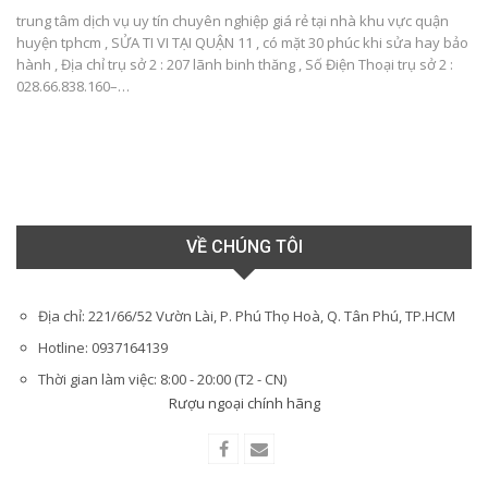
trung tâm dịch vụ uy tín chuyên nghiệp giá rẻ tại nhà khu vực quận
huyện tphcm , SỬA TI VI TẠI QUẬN 11 , có mặt 30 phúc khi sửa hay bảo
hành , Địa chỉ trụ sở 2 : 207 lãnh binh thăng , Số Điện Thoại trụ sở 2 :
028.66.838.160–…
VỀ CHÚNG TÔI
Địa chỉ: 221/66/52 Vườn Lài, P. Phú Thọ Hoà, Q. Tân Phú, TP.HCM
Hotline: 0937164139
Thời gian làm việc: 8:00 - 20:00 (T2 - CN)
Rượu ngoại chính hãng