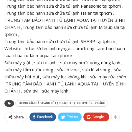
Trung tâm bảo hành sửa chữa tủ lạnh Panasonic tại tphcm ,
Trung tâm bảo hành sửa chữa tủ lạnh Haier tại tphcm ,
TRUNG TÂM BẢO HÀNH TỦ LẠNH AQUA TẠI HUYỆN BÌNH
CHÁNH ,Trung tâm bảo hành sửa chữa tủ lạnh Mitsubishi tại
tphcm ,
Trung tâm bảo hành sửa chữa tủ lạnh SHARP tại tphcm ,
Website : https://dienlanhmyngoc.com/trung-tam-bao-hanh-
sua-chua-tu-lanh-aqua-tai-tphcm/
Sửa máy giặt , sửa tủ lạnh , sửa máy nước uống nóng lạnh ,
sửa máy tắm nước nóng , sửa lò viba , sửa lò vi sóng , sửa
chữa máy hút bụi , sửa máy lọc không khí , sửa máy rửa chén
,TRUNG TÂM BẢO HÀNH TỦ LẠNH AQUA TẠI HUYỆN BÌNH
CHÁNH , sửa tivi , sửa máy lạnh .
TRUNG TÂM BẢO HÀNH TỦ LẠNH AQUA TẠI HUYỆN BÌNH CHÁNH
Share
Facebook
Twitter
Google+