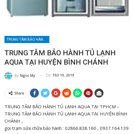
TRUNG TÂM BẢO HÀNH TỦ LẠNH TẠI TPHCM
TRUNG TÂM BẢO HÀNH TỦ LẠNH
AQUA TẠI HUYỆN BÌNH CHÁNH
On
Th3 19, 2019
By
Ngoc My
Share
TRUNG TÂM BẢO HÀNH TỦ LẠNH AQUA TẠI TPHCM –
TRUNG TÂM BẢO HÀNH TỦ LẠNH AQUA TẠI HUYỆN BÌNH
CHÁNH ,
gọi trạm sửa chữa bảo hành : 02866.838.160 , 0937.164.139