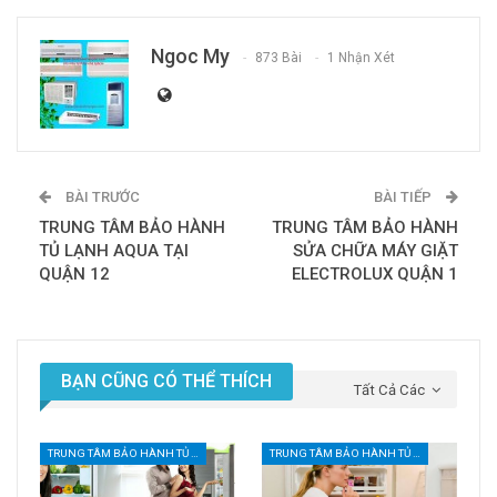
Ngoc My
873 Bài
1 Nhận Xét
BÀI TRƯỚC
BÀI TIẾP
TRUNG TÂM BẢO HÀNH
TRUNG TÂM BẢO HÀNH
TỦ LẠNH AQUA TẠI
SỬA CHỮA MÁY GIẶT
QUẬN 12
ELECTROLUX QUẬN 1
BẠN CŨNG CÓ THỂ THÍCH
Tất Cả Các
TRUNG TÂM BẢO HÀNH TỦ LẠNH TẠI TPHCM
TRUNG TÂM BẢO HÀNH TỦ LẠNH TẠI TPHCM