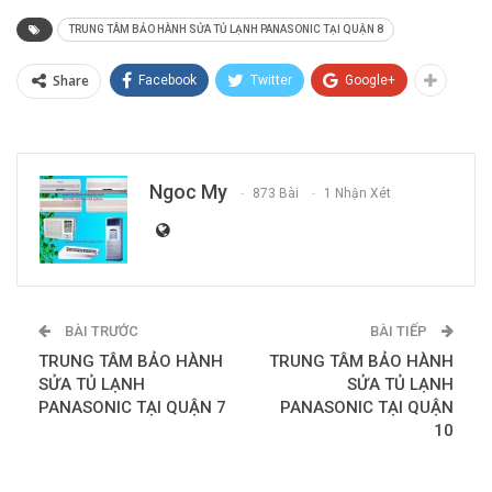
TRUNG TÂM BẢO HÀNH SỬA TỦ LẠNH PANASONIC TẠI QUẬN 8
Share
Facebook
Twitter
Google+
Ngoc My
873 Bài
1 Nhận Xét
BÀI TRƯỚC
BÀI TIẾP
TRUNG TÂM BẢO HÀNH
TRUNG TÂM BẢO HÀNH
SỬA TỦ LẠNH
SỬA TỦ LẠNH
PANASONIC TẠI QUẬN 7
PANASONIC TẠI QUẬN
10