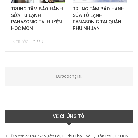
TRUNG TÂM BẢO HÀNH
TRUNG TÂM BẢO HÀNH
SỬA TỦ LẠNH
SỬA TỦ LẠNH
PANASONIC TẠI HUYỆN
PANASONIC TẠI QUẬN
HÓC MÔN
PHÚ NHUẬN
TRƯỚC
TIẾP
Được đóng lại.
VỀ CHÚNG TÔI
Địa chỉ: 221/66/52 Vườn Lài, P. Phú Thọ Hoà, Q. Tân Phú, TP.HCM