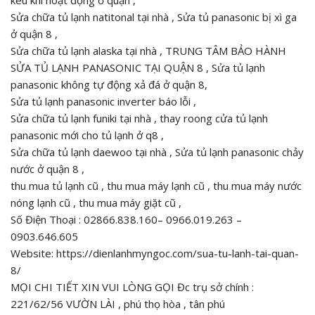
Sửa chữa tủ lạnh natitonal tại nhà , Sửa tủ panasonic bị xì ga
ở quận 8 ,
Sửa chữa tủ lạnh alaska tại nhà , TRUNG TÂM BẢO HÀNH
SỬA TỦ LẠNH PANASONIC TẠI QUẬN 8 , Sửa tủ lạnh
panasonic không tự động xả đá ở quận 8,
Sửa tủ lạnh panasonic inverter báo lỗi ,
Sửa chữa tủ lạnh funiki tại nhà , thay roong cửa tủ lạnh
panasonic mới cho tủ lạnh ở q8 ,
Sửa chữa tủ lạnh daewoo tại nhà , Sửa tủ lạnh panasonic chảy
nước ở quận 8 ,
thu mua tủ lạnh cũ , thu mua máy lạnh cũ , thu mua máy nước
nóng lạnh cũ , thu mua máy giặt cũ ,
Số Điện Thoại : 02866.838.160– 0966.019.263 –
0903.646.605
Website: https://dienlanhmyngoc.com/sua-tu-lanh-tai-quan-
8/
MỌI CHI TIẾT XIN VUI LÒNG GỌI Đc trụ sở chính :
221/62/56 VƯỜN LÀI , phú thọ hòa , tân phú