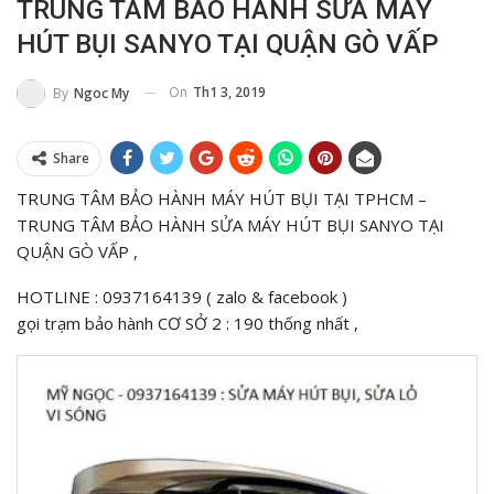
TRUNG TÂM BẢO HÀNH SỬA MÁY
HÚT BỤI SANYO TẠI QUẬN GÒ VẤP
On
Th1 3, 2019
By
Ngoc My
Share
TRUNG TÂM BẢO HÀNH MÁY HÚT BỤI TẠI TPHCM –
TRUNG TÂM BẢO HÀNH SỬA MÁY HÚT BỤI SANYO TẠI
QUẬN GÒ VẤP ,
HOTLINE : 0937164139 ( zalo & facebook )
gọi trạm bảo hành CƠ SỞ 2 : 190 thống nhất ,