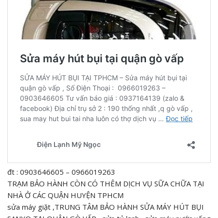
đt : 0903646605 – 0966019263
TRẠM BẢO HÀNH CÒN CÓ THÊM DỊCH VỤ SỮA CHỮA TẠI
NHÀ Ở CÁC QUẬN HUYỆN TPHCM
sửa máy giặt ,TRUNG TÂM BẢO HÀNH SỬA MÁY HÚT BỤI