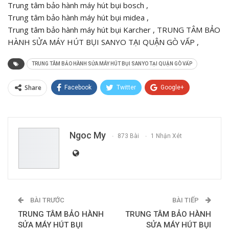
Trung tâm bảo hành máy hút bụi bosch ,
Trung tâm bảo hành máy hút bụi midea ,
Trung tâm bảo hành máy hút bụi Karcher , TRUNG TÂM BẢO
HÀNH SỬA MÁY HÚT BỤI SANYO TẠI QUẬN GÒ VẤP ,
TRUNG TÂM BẢO HÀNH SỬA MÁY HÚT BỤI SANYO TẠI QUẬN GÒ VẤP
Share
Facebook
Twitter
Google+
ReddIt
WhatsApp
Pinterest
E-mail
Ngoc My
873 Bài
1 Nhận Xét
BÀI TRƯỚC
BÀI TIẾP
TRUNG TÂM BẢO HÀNH
TRUNG TÂM BẢO HÀNH
SỬA MÁY HÚT BỤI
SỬA MÁY HÚT BỤI