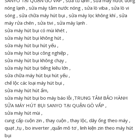
SANYO TẠI QUẬN GÒ VẤP , sửa tủ lạnh , sửa máy nước uống
nóng lạnh , sửa máy tắm nước nóng , sửa lò viba , sửa lò vi
sóng , sửa chữa máy hút bụi , sửa máy lọc không khí , sửa
máy rửa chén , sửa tivi , sửa máy lạnh .
sửa máy hút bụi có mùi khét ,
sửa máy hút bụi không hút ,
sửa máy hút bụi hút yếu ,
sửa máy hút bụi công nghiệp ,
sửa máy hút bụi không chạy ,
sửa máy hút bụi tiếng kiêu lớn ,
sửa chữa máy hút bụi hút yếu ,
chế lộc các loại máy hút bụi ,
sửa máy hút hút ẩm,
sửa máy hút bụi bo máy báo lỗi ,TRUNG TÂM BẢO HÀNH
SỬA MÁY HÚT BỤI SANYO TẠI QUẬN GÒ VẤP ,
sửa máy hút mùi ,
cung cấp cuộn zin , thay cuộn , thay lộc, dây ống theo máy ,
quạt ,tụ , bo inverter ,quấn mô tơ , linh kiện zin theo máy hút
bụi