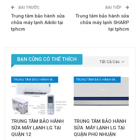
BÀI TRƯỚC
BÀI TIẾP
Trung tâm bảo hành sửa
Trung tâm bảo hành sửa
chữa máy lạnh Aikibi tại
chữa máy lạnh SHARP
tphcm
tại tphcm
BẠN CŨNG CÓ THỂ THÍCH
Tất Cả Các
TRUNG TÂM BẢO HÀNH MÁY LẠNH TẠI TPHCM
TRUNG TÂM BẢO HÀNH MÁY LẠNH TẠI TPHCM
TRUNG TÂM BẢO HÀNH
TRUNG TÂM BẢO HÀNH
SỬA MÁY LẠNH LG TẠI
SỬA MÁY LẠNH LG TẠI
QUẬN 12
QUẬN PHÚ NHUẬN