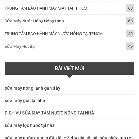
TRUNG TÂM BẢO HÀNH MÁY GIẶT TẠI TPHCM
68
Sửa Máy Nước Uống Nóng Lạnh
60
TRUNG TÂM BẢO HÀNH MÁY NƯỚC NÓNG TẠI TPHCM
49
Sửa Máy Hút Bụi
49
BÀI VIẾT MỚI
sửa máy nóng lạnh gần đây
sửa máy giặt tại nhà
DỊCH VỤ SỬA MÁY TẮM NƯỚC NÓNG TẠI NHÀ
sửa máy lọc nước tại nhà
sửa máy nước nóng ở đâu tốt – 3 địa chỉ nổi bật sửa chữa giá rẻ