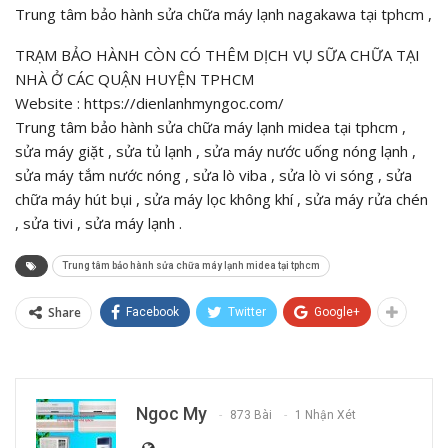
Trung tâm bảo hành sửa chữa máy lạnh nagakawa tại tphcm ,
TRẠM BẢO HÀNH CÒN CÓ THÊM DỊCH VỤ SỮA CHỮA TẠI
NHÀ Ở CÁC QUẬN HUYỆN TPHCM
Website : https://dienlanhmyngoc.com/
Trung tâm bảo hành sửa chữa máy lạnh midea tại tphcm ,
sửa máy giặt , sửa tủ lạnh , sửa máy nước uống nóng lạnh ,
sửa máy tắm nước nóng , sửa lò viba , sửa lò vi sóng , sửa
chữa máy hút bụi , sửa máy lọc không khí , sửa máy rửa chén
, sửa tivi , sửa máy lạnh .
Trung tâm bảo hành sửa chữa máy lạnh midea tại tphcm
Share
Facebook
Twitter
Google+
Ngoc My
873 Bài
1 Nhận Xét