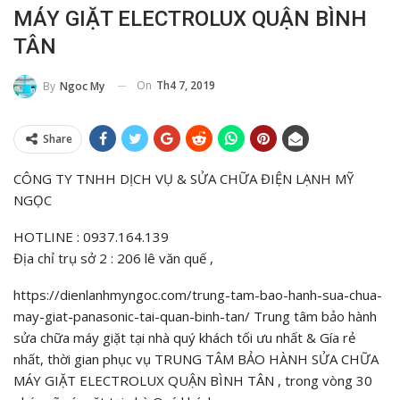
MÁY GIẶT ELECTROLUX QUẬN BÌNH
TÂN
On
Th4 7, 2019
By
Ngoc My
Share
CÔNG TY TNHH DỊCH VỤ & SỬA CHỮA ĐIỆN LẠNH MỸ
NGỌC
HOTLINE : 0937.164.139
Địa chỉ trụ sở 2 : 206 lê văn quế ,
https://dienlanhmyngoc.com/trung-tam-bao-hanh-sua-chua-
may-giat-panasonic-tai-quan-binh-tan/ Trung tâm bảo hành
sửa chữa máy giặt tại nhà quý khách tối ưu nhất & Gía rẻ
nhất, thời gian phục vụ TRUNG TÂM BẢO HÀNH SỬA CHỮA
MÁY GIẶT ELECTROLUX QUẬN BÌNH TÂN , trong vòng 30