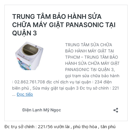
Đc trụ sở chính : 221/56 vườn lài , phú thọ hòa , tân phú