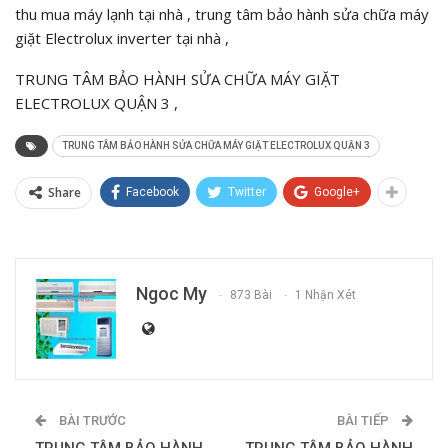
thu mua máy lạnh tại nhà , trung tâm bảo hành sửa chữa máy
giặt Electrolux inverter tại nhà ,
TRUNG TÂM BẢO HÀNH SỬA CHỮA MÁY GIẶT
ELECTROLUX QUẬN 3 ,
TRUNG TÂM BẢO HÀNH SỬA CHỮA MÁY GIẶT ELECTROLUX QUẬN 3
Share
Facebook
Twitter
Google+
Ngoc My
873 Bài
1 Nhận Xét
BÀI TRƯỚC
BÀI TIẾP
TRUNG TÂM BẢO HÀNH
TRUNG TÂM BẢO HÀNH