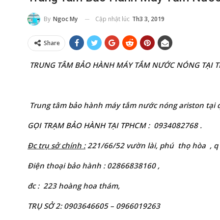
Cập nhật lúc
Th3 3, 2019
By
Ngoc My
Share
TRUNG TÂM BẢO HÀNH MÁY TẮM NƯỚC NÓNG TẠI 
Trung tâm bảo hành máy tắm nước nóng ariston tại 
GỌI TRẠM BẢO HÀNH TẠI TPHCM
:
0934082768 .
Đc trụ sở chính :
221/66/52 vườn lài
, phú thọ hòa , q
Điện thoại bảo hành : 02866838160
,
đc : 223 hoàng hoa thám,
TRỤ SỞ 2: 0903646605 – 0966019263