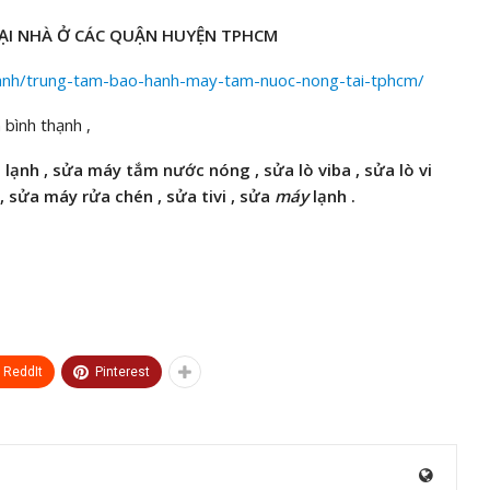
ẠI NHÀ Ở CÁC QUẬN HUYỆN TPHCM
anh/trung-tam-bao-hanh-may-tam-nuoc-nong-tai-tphcm/
 bình thạnh ,
 lạnh , sửa máy
tắm
nước nóng , sửa lò viba , sửa lò vi
 sửa máy rửa chén , sửa tivi ,
sửa
máy
lạnh .
ReddIt
Pinterest