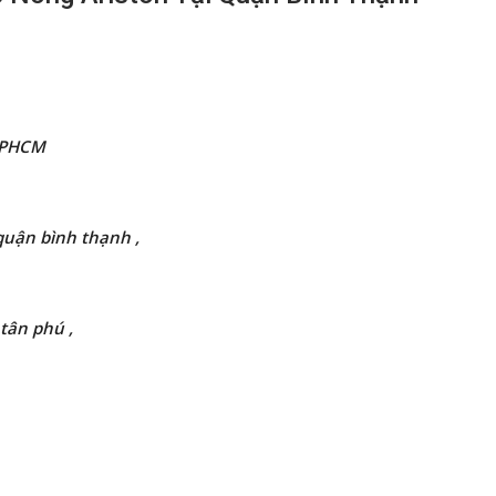
TPHCM
quận bình thạnh ,
 tân phú ,