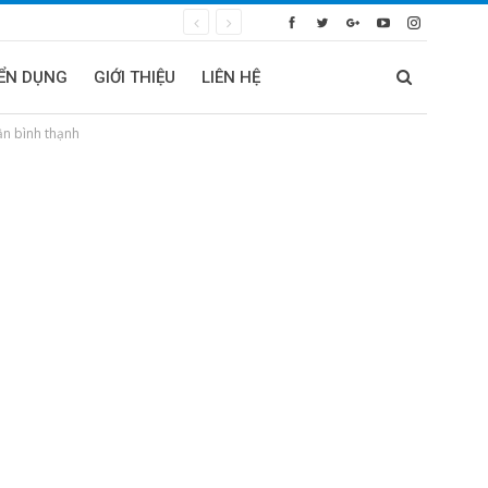
ỂN DỤNG
GIỚI THIỆU
LIÊN HỆ
ận bình thạnh