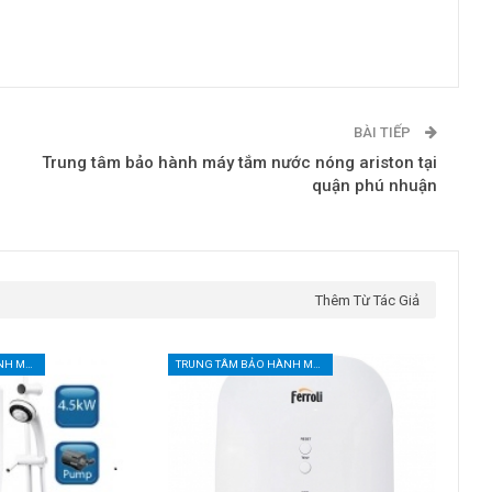
BÀI TIẾP
Trung tâm bảo hành máy tắm nước nóng ariston tại
quận phú nhuận
Thêm Từ Tác Giả
TRUNG TÂM BẢO HÀNH MÁY NƯỚC NÓNG TẠI TPHCM
TRUNG TÂM BẢO HÀNH MÁY NƯỚC NÓNG TẠI TPHCM