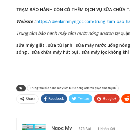
TRẠM BẢO HÀNH CÒN CÓ THÊM DỊCH VỤ SỮA CHỮA T
Website :
https://dienlanhmyngoc.com/trung-tam-bao-h
Trung tâm bảo hành máy tắm nước nóng ariston tại
quận
sửa máy giặt , sửa tủ lạnh , sửa máy nước uống nóng
sóng
,
sửa chữa máy hút bụi ,
sửa máy lọc không khí ,
Trung tâm bảo hành máy tắm nước nóng ariston quận bình thạnh
Share
Facebook
Twitter
Google+
Ngoc My
873 Bài
1 Nhận Xét