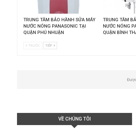
TRUNG TÂM BẢO HÀNH SỬA MÁY
TRUNG TÂM B
NƯỚC NÓNG PANASONIC TẠI
NƯỚC NÓNG PA
QUẬN PHÚ NHUẬN
QUẬN BÌNH T
TRƯỚC
TIẾP
Được
VỀ CHÚNG TÔI