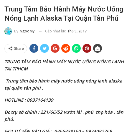
Trung Tâm Bảo Hành Máy Nước Uống
Nóng Lạnh Alaska Tại Quận Tân Phú
Cập nhật lúc
Th6 9, 2017
By
Ngoc My
Share
TRUNG TÂM BẢO HÀNH MÁY NƯỚC UỐNG NÓNG LẠNH
TẠI TPHCM
Trung tâm bảo hành máy nước uống nóng lạnh alaska
tại quận tân phú ,
HOTLINE : 0937164139
Đc trụ sở chính :
221/66/52 vườn lài
, phú thọ hòa , tân
phú.
GỌI TƯ VẤN BÁO GIÁ : 0866838160 –
0934082768
,