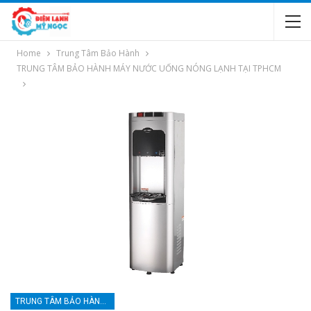
Home
Trung Tâm Bảo Hành
TRUNG TÂM BẢO HÀNH MÁY NƯỚC UỐNG NÓNG LẠNH TẠI TPHCM
TRUNG TÂM BẢO HÀNH MÁY NƯỚC UỐNG NÓNG LẠNH TẠI TPHCM