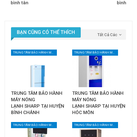
bình tân
bình
BẠN CŨNG CÓ THỂ THÍCH
Tất Cả Các
TRUNG TÂM BẢO HÀNH MÁY NƯỚC UỐNG NÓNG LẠNH TẠI TPHCM
TRUNG TÂM BẢO HÀNH MÁY NƯỚC UỐNG NÓNG LẠNH TẠI TPHCM
TRUNG TÂM BẢO HÀNH
TRUNG TÂM BẢO HÀNH
MÁY NÓNG
MÁY NÓNG
LẠNH SHARP TẠI HUYỆN
LẠNH SHARP TẠI HUYỆN
BÌNH CHÁNH
HÓC MÔN
TRUNG TÂM BẢO HÀNH MÁY NƯỚC UỐNG NÓNG LẠNH TẠI TPHCM
TRUNG TÂM BẢO HÀNH MÁY NƯỚC UỐNG NÓNG LẠNH TẠI TPHCM