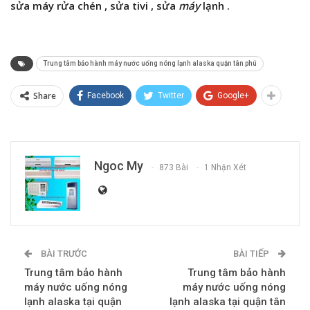
sửa máy rửa chén , sửa tivi ,
sửa
máy
lạnh .
Trung tâm bảo hành máy nước uống nóng lạnh alaska quận tân phú
Share
Facebook
Twitter
Google+
Ngoc My
873 Bài
1 Nhận Xét
BÀI TRƯỚC
BÀI TIẾP
Trung tâm bảo hành
Trung tâm bảo hành
máy nước uống nóng
máy nước uống nóng
lạnh alaska tại quận
lạnh alaska tại quận tân