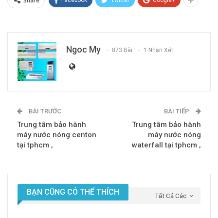
Share
Ngoc My
873 Bài
1 Nhận Xét
BÀI TRƯỚC
BÀI TIẾP
Trung tâm bảo hành
Trung tâm bảo hành
máy nước nóng centon
máy nước nóng
tại tphcm ,
waterfall tại tphcm ,
BẠN CŨNG CÓ THỂ THÍCH
Tất Cả Các