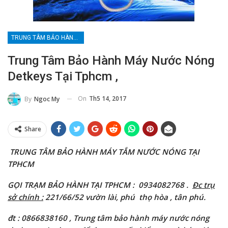
TRUNG TÂM BẢO HÀNH MÁY NƯỚC NÓNG TẠI TPHCM
Trung Tâm Bảo Hành Máy Nước Nóng
Detkeys Tại Tphcm ,
On
Th5 14, 2017
By
Ngoc My
Share
TRUNG TÂM BẢO HÀNH MÁY TẮM NƯỚC NÓNG TẠI
TPHCM
GỌI TRẠM BẢO HÀNH TẠI TPHCM
:
0934082768 .
Đc trụ
sở chính :
221/66/52 vườn lài
, phú thọ hòa , tân phú.
đt : 0866838160
, Trung tâm bảo hành máy nước nóng