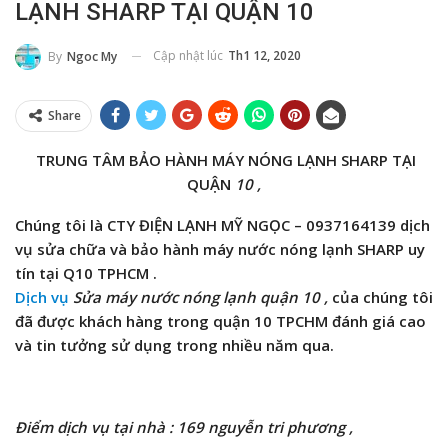
LẠNH SHARP TẠI QUẬN 10
Cập nhật lúc
Th1 12, 2020
By
Ngoc My
Share
TRUNG TÂM BẢO HÀNH MÁY NÓNG LẠNH SHARP TẠI
QUẬN
10 ,
Chúng tôi là
CTY ĐIỆN LẠNH MỸ NGỌC – 0937164139
dịch
vụ sửa chữa và bảo hành máy nước nóng lạnh SHARP uy
tín tại Q10 TPHCM .
Dịch vụ
Sửa máy nước nóng lạnh quận 10 ,
của chúng tôi
đã được khách hàng trong quận 10 TPCHM đánh giá cao
và tin tưởng sử dụng trong nhiều năm qua.
Điểm dịch vụ tại nhà : 169 nguyễn tri phương ,