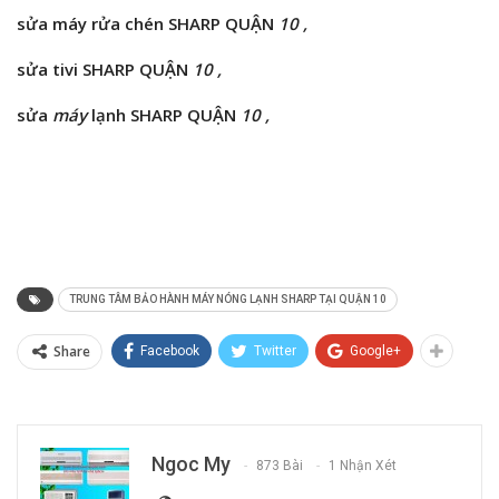
sửa máy rửa chén SHARP QUẬN
10 ,
sửa tivi SHARP QUẬN
10 ,
sửa
máy
lạnh SHARP QUẬN
10 ,
TRUNG TÂM BẢO HÀNH MÁY NÓNG LẠNH SHARP TẠI QUẬN 10
Share
Facebook
Twitter
Google+
Ngoc My
873 Bài
1 Nhận Xét