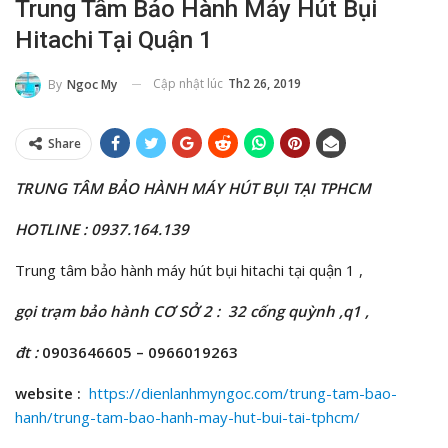
Trung Tâm Bảo Hành Máy Hút Bụi
Hitachi Tại Quận 1
Cập nhật lúc
Th2 26, 2019
By
Ngoc My
Share
TRUNG TÂM BẢO HÀNH MÁY HÚT BỤI TẠI TPHCM
HOTLINE : 0937.164.139
Trung tâm bảo hành máy hút bụi hitachi tại quận 1 ,
gọi
trạm bảo hành
CƠ SỞ 2 : 32 cống quỳnh ,q1 ,
đt :
0903646605 – 0966019263
website :
https://dienlanhmyngoc.com/trung-tam-bao-
hanh/trung-tam-bao-hanh-may-hut-bui-tai-tphcm/