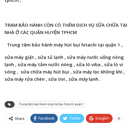
TRẠM BẢO HÀNH CÒN CÓ THÊM DỊCH VỤ SỮA CHỮA TẠI
NHÀ Ở CÁC QUẬN HUYỆN TPHCM
Trung tâm bảo hành máy hút bụi hitachi tại quận 1 ,
sửa máy giặt , sửa tủ lạnh , sửa máy nước uống nóng
lạnh , sửa máy
tắm
nước nóng , sửa lò viba , sửa lò vi
sóng
,
sửa chữa máy hút bụi ,
sửa máy lọc không khí ,
sửa máy rửa chén , sửa tivi ,
sửa
máy
lạnh .
Trung tâm bảo hành máy hút bụi hitachi quận 1
Share
Facebook
Twitter
Google+