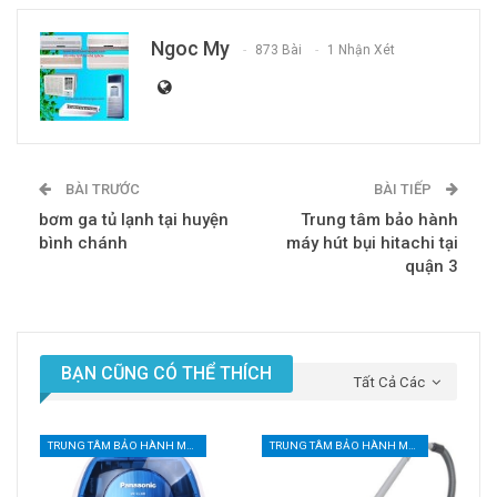
Ngoc My
873 Bài
1 Nhận Xét
BÀI TRƯỚC
BÀI TIẾP
bơm ga tủ lạnh tại huyện
Trung tâm bảo hành
bình chánh
máy hút bụi hitachi tại
quận 3
BẠN CŨNG CÓ THỂ THÍCH
Tất Cả Các
TRUNG TÂM BẢO HÀNH MÁY HÚT BỤI TẠI TPHCM
TRUNG TÂM BẢO HÀNH MÁY HÚT BỤI TẠI TPHCM