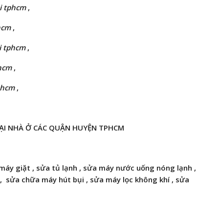
i tphcm
,
hcm
,
i tphcm
,
phcm
,
phcm
,
ẠI NHÀ Ở CÁC QUẬN HUYỆN TPHCM
áy giặt , sửa tủ lạnh , sửa máy nước uống nóng lạnh ,
,
sửa chữa máy hút bụi ,
sửa máy lọc không khí , sửa