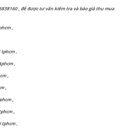
66838160
, để được tư vấn kiểm tra và báo giá thu mua
tphcm
,
i tphcm
,
 tphcm
,
hcm
,
cm
,
tphcm
,
 tphcm
,
i tphcm
,