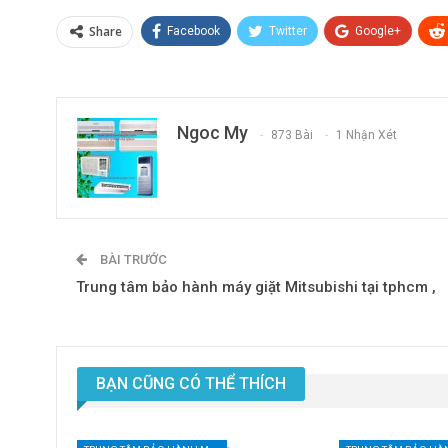
Share
Facebook
Twitter
Google+
Ngoc My
873 Bài
1 Nhận Xét
BÀI TRƯỚC
Trung tâm bảo hành máy giặt Mitsubishi tại tphcm ,
BẠN CŨNG CÓ THỂ THÍCH