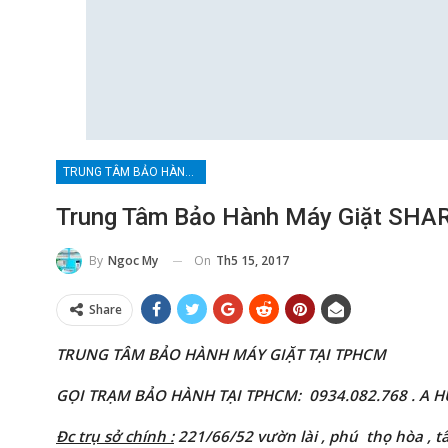
TRUNG TÂM BẢO HÀNH MÁY GIẶT TẠI TPHCM
Trung Tâm Bảo Hành Máy Giặt SHAR
On
Th5 15, 2017
By
Ngoc My
Share
TRUNG TÂM BẢO HÀNH MÁY GIẶT TẠI TPHCM
GỌI TRẠM BẢO HÀNH TẠI TPHCM
:
0934.082.768 . A 
Đc trụ sở chính :
221/66/52 vườn lài
, phú thọ hòa , t