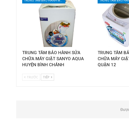
TRUNG TÂM BẢO HÀNH MÁY GIẶT TẠI TPHCM
TRUNG TÂM BẢO HÀNH SỬA
TRUNG TÂM B
CHỮA MÁY GIẶT SANYO AQUA
CHỮA MÁY GIẶ
HUYỆN BÌNH CHÁNH
QUẬN 12
TRƯỚC
TIẾP
Được