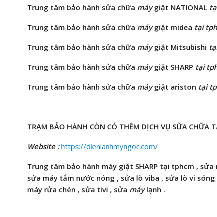
Trung tâm bảo hành sửa chữa
máy
giặt
NATIONAL
tạ
Trung tâm bảo hành
sửa chữa
máy
giặt
midea
tại tp
Trung tâm bảo hành sửa chữa
máy
giặt
Mitsubishi
tạ
Trung tâm bảo hành sửa chữa
máy
giặt
SHARP
tại t
Trung tâm bảo hành
sửa chữa
máy
giặt
ariston
tại t
TRẠM BẢO HÀNH CÒN CÓ THÊM DỊCH VỤ SỮA CHỮA T
Website :
https://dienlanhmyngoc.com/
Trung tâm bảo hành máy giặt SHARP tại tphcm , sửa m
sửa máy
tắm
nước nóng , sửa lò viba , sửa lò vi sóng
máy rửa chén , sửa tivi ,
sửa
máy
lạnh .