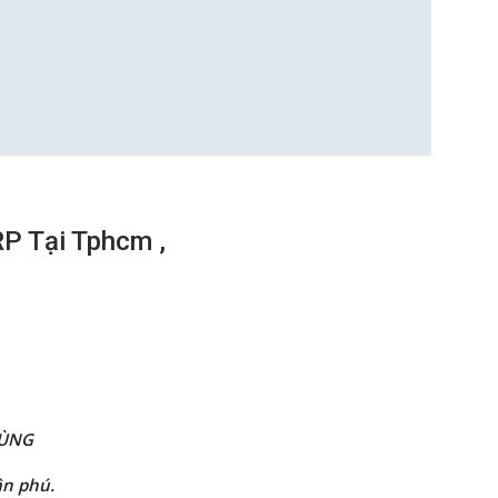
P Tại Tphcm ,
HÙNG
ân phú.