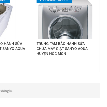
TRUNG TÂM BẢO HÀNH MÁY GIẶT TẠI TPHCM
TRUNG TÂM BẢO HÀNH MÁY GIẶT TẠI TPHCM
ẢO HÀNH SỬA
TRUNG TÂM BẢO HÀNH SỬA
T SANYO AQUA
CHỮA MÁY GIẶT SANYO AQUA
HUYỆN HÓC MÔN
 đóng lại.