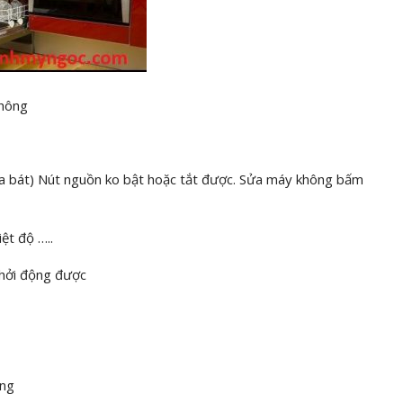
không
bát) Nút nguồn ko bật hoặc tắt được. Sửa máy không bấm
ệt độ …..
khởi động được
óng