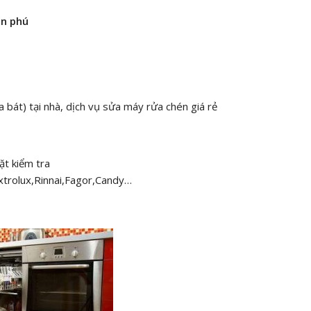
ân phú
t) tại nhà, dịch vụ sửa máy rửa chén giá rẻ
ặt kiểm tra
xtrolux,Rinnai,Fagor,Candy…