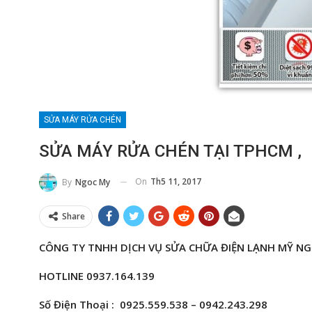
SỬA MÁY RỬA CHÉN
SỬA MÁY RỬA CHÉN TẠI TPHCM ,
On
Th5 11, 2017
By
Ngoc My
Share
CÔNG TY TNHH DỊCH VỤ SỬA CHỮA ĐIỆN LẠNH
MỸ N
HOTLINE 0937.164.139
Số Điện Thoại : 0925.559.538 – 0942.243.298