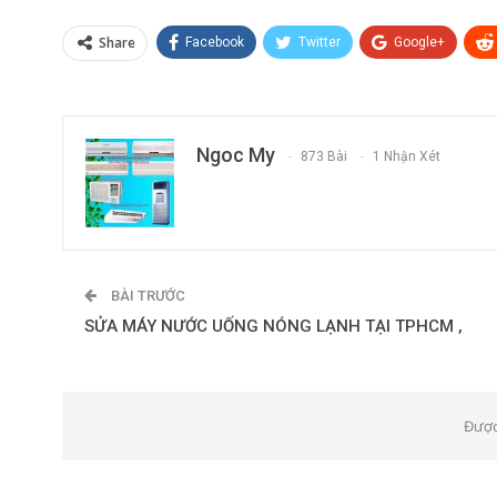
Share
Facebook
Twitter
Google+
Ngoc My
873 Bài
1 Nhận Xét
BÀI TRƯỚC
SỬA MÁY NƯỚC UỐNG NÓNG LẠNH TẠI TPHCM ,
Được