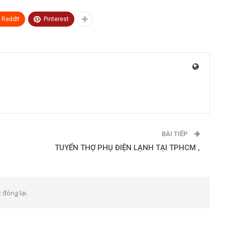
ReddIt
Pinterest
BÀI TIẾP
TUYỂN THỢ PHỤ ĐIỆN LẠNH TẠI TPHCM ,
 đóng lại.