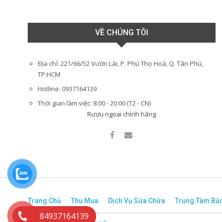
VỀ CHÚNG TÔI
Địa chỉ: 221/66/52 Vườn Lài, P. Phú Thọ Hoà, Q. Tân Phú,
TP.HCM
Hotline: 0937164139
Thời gian làm việc: 8:00 - 20:00 (T2 - CN)
Rượu ngoại chính hãng
Trang Chủ
Thu Mua
Dịch Vụ Sửa Chữa
Trung Tâm Bả
84937164139