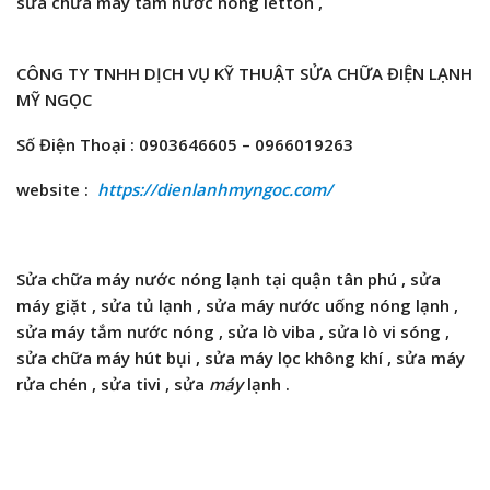
sửa chữa máy tắm nước nóng
letton ,
CÔNG TY TNHH DỊCH VỤ KỸ THUẬT SỬA CHỮA ĐIỆN LẠNH
MỸ NGỌC
Số Điện Thoại : 0903646605 – 0966019263
website :
https://dienlanhmyngoc.com/
Sửa chữa máy nước nóng lạnh tại quận tân phú , sửa
máy giặt , sửa tủ lạnh , sửa máy nước uống nóng lạnh ,
sửa máy
tắm
nước nóng , sửa lò viba , sửa lò vi sóng
,
sửa chữa máy hút bụi ,
sửa máy lọc không khí , sửa máy
rửa chén , sửa tivi ,
sửa
máy
lạnh .