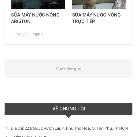
SỬA MÁY NƯỚC NÓNG
SỬA MÁY NƯỚC NÓNG
ARISTON
TRỰC TIẾP
TRƯỚC
TIẾP
Được đóng lại.
VỀ CHÚNG TÔI
Địa chỉ: 221/66/52 Vườn Lài, P. Phú Thọ Hoà, Q. Tân Phú, TP.HCM