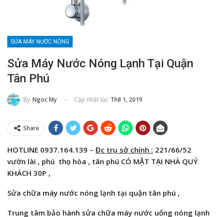
SỬA MÁY NƯỚC NÓNG
Sửa Máy Nước Nóng Lạnh Tại Quận
Tân Phú
Cập nhật lúc
Th8 1, 2019
By
Ngoc My
Share
HOTLINE 0937.164.139 –
Đc trụ sở chính :
221/66/52
vườn lài , phú thọ hòa , tân phú CÓ MẶT TẠI NHÀ QUÝ
KHÁCH 30P ,
Sửa chữa máy nước nóng lạnh tại quận tân phú ,
Trung tâm bảo hành
sửa chữa máy nước uống nóng lạnh