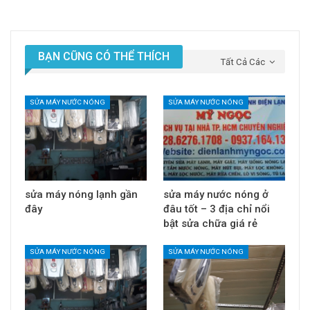
BẠN CŨNG CÓ THỂ THÍCH
Tất Cả Các
SỬA MÁY NƯỚC NÓNG
SỬA MÁY NƯỚC NÓNG
sửa máy nóng lạnh gần
sửa máy nước nóng ở
đây
đâu tốt – 3 địa chỉ nổi
bật sửa chữa giá rẻ
SỬA MÁY NƯỚC NÓNG
SỬA MÁY NƯỚC NÓNG