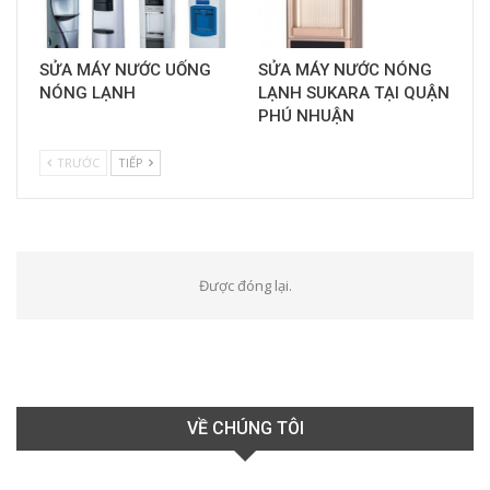
SỬA MÁY NƯỚC UỐNG
SỬA MÁY NƯỚC NÓNG
NÓNG LẠNH
LẠNH SUKARA TẠI QUẬN
PHÚ NHUẬN
TRƯỚC
TIẾP
Được đóng lại.
VỀ CHÚNG TÔI