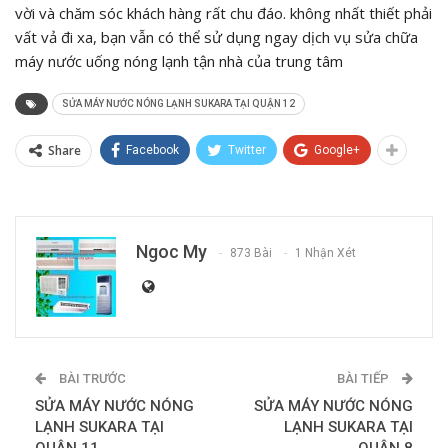
vời và chăm sóc khách hàng rất chu đáo. không nhất thiết phải
vất vả đi xa, bạn vẫn có thể sử dụng ngay dịch vụ sửa chữa
máy nước uống nóng lạnh tận nhà của trung tâm
SỬA MÁY NƯỚC NÓNG LẠNH SUKARA TẠI QUẬN 12
Share
Facebook
Twitter
Google+
Ngoc My
873 Bài
1 Nhận Xét
BÀI TRƯỚC
BÀI TIẾP
SỬA MÁY NƯỚC NÓNG
SỬA MÁY NƯỚC NÓNG
LẠNH SUKARA TẠI
LẠNH SUKARA TẠI
QUẬN 11
QUẬN 8