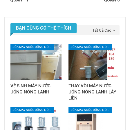
BẠN CŨNG CÓ THỂ THÍCH
Tất Cả Các
SỬA MÁY NƯỚC UỐNG NÓNG LẠNH
SỬA MÁY NƯỚC UỐNG NÓNG LẠNH
VỆ SINH MÁY NƯỚC
THAY VÒI MÁY NƯỚC
UỐNG NÓNG LẠNH
UỐNG NÓNG LẠNH LÁY
LIỀN
SỬA MÁY NƯỚC UỐNG NÓNG LẠNH
SỬA MÁY NƯỚC UỐNG NÓNG LẠNH