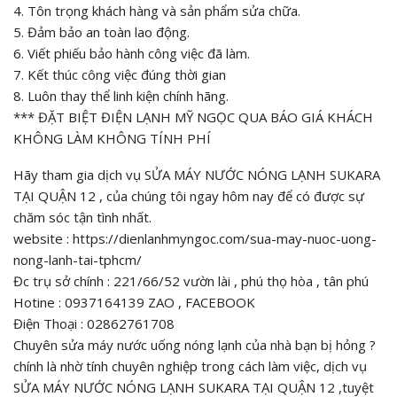
4. Tôn trọng khách hàng và sản phẩm sửa chữa.
5. Đảm bảo an toàn lao động.
6. Viết phiếu bảo hành công việc đã làm.
7. Kết thúc công việc đúng thời gian
8. Luôn thay thể linh kiện chính hãng.
*** ĐẶT BIỆT ĐIỆN LẠNH MỸ NGỌC QUA BÁO GIÁ KHÁCH
KHÔNG LÀM KHÔNG TÍNH PHÍ
Hãy tham gia dịch vụ SỬA MÁY NƯỚC NÓNG LẠNH SUKARA
TẠI QUẬN 12 , của chúng tôi ngay hôm nay để có được sự
chăm sóc tận tình nhất.
website : https://dienlanhmyngoc.com/sua-may-nuoc-uong-
nong-lanh-tai-tphcm/
Đc trụ sở chính : 221/66/52 vườn lài , phú thọ hòa , tân phú
Hotine : 0937164139 ZAO , FACEBOOK
Điện Thoại : 02862761708
Chuyên sửa máy nước uống nóng lạnh của nhà bạn bị hỏng ?
chính là nhờ tính chuyên nghiệp trong cách làm việc, dịch vụ
SỬA MÁY NƯỚC NÓNG LẠNH SUKARA TẠI QUẬN 12 ,tuyệt