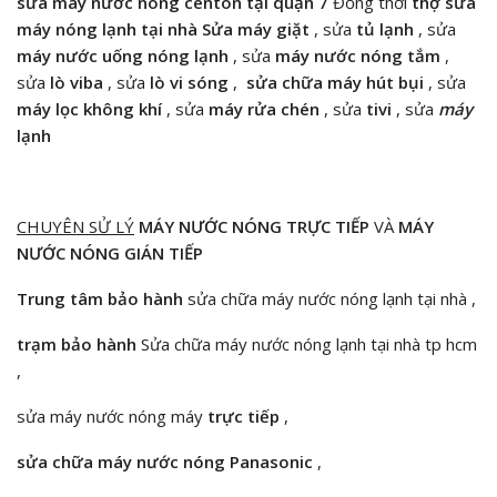
sửa máy nước nóng centon tại quận 7
Đồng thời
thợ sửa
máy nóng lạnh tại nhà S
ửa máy giặt
, sửa
tủ lạnh
, sửa
máy nước uống nóng lạnh
, sửa
máy nước nóng tắm
,
sửa
lò viba
, sửa
lò vi sóng
,
sửa chữa máy hút bụi
, sửa
máy lọc không khí
, sửa
máy rửa chén
, sửa
tivi
, sửa
máy
lạnh
CHUYÊN SỬ LÝ
MÁY NƯỚC NÓNG TRỰC TIẾP
VÀ
MÁY
NƯỚC NÓNG GIÁN TIẾP
Trung tâm bảo hành
sửa chữa máy nước nóng lạnh tại nhà ,
trạm bảo hành
Sửa chữa máy nước nóng lạnh tại nhà tp hcm
,
sửa máy nước nóng máy
trực tiếp
,
sửa chữa máy nước nóng Panasonic
,