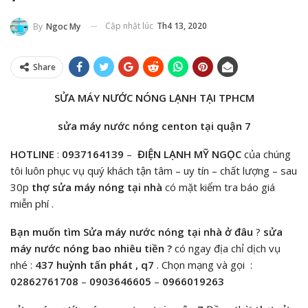
Cập nhật lúc
Th4 13, 2020
By
Ngoc My
Share
SỬA MÁY NƯỚC NÓNG LẠNH TẠI TPHCM
sửa máy nước nóng centon tại quận 7
HOTLINE
:
0937164139
–
ĐIỆN LẠNH MỸ NGỌC
của chúng
tôi luôn phục vụ quý khách tận tâm – uy tín – chất lượng – sau
30p
thợ sửa máy nóng tại nhà
có mặt kiểm tra báo giá
miễn phí .
Bạn muốn tìm Sửa máy nước nóng tại nhà ở đâu
?
sửa
máy nước nóng bao nhiêu tiền ?
có ngay địa chỉ dịch vụ
nhé :
437 huỳnh tấn phát , q7
. Chọn mạng và gọi :
02862761708
–
0903646605
–
0966019263