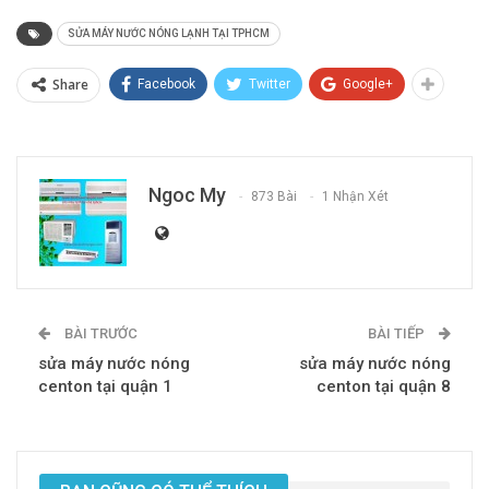
SỬA MÁY NƯỚC NÓNG LẠNH TẠI TPHCM
Share
Facebook
Twitter
Google+
Ngoc My
873 Bài
1 Nhận Xét
BÀI TRƯỚC
BÀI TIẾP
sửa máy nước nóng
sửa máy nước nóng
centon tại quận 1
centon tại quận 8