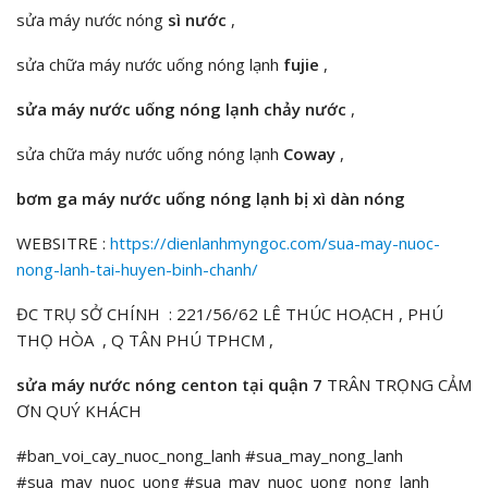
sửa máy nước nóng
sì nước
,
sửa chữa máy nước uống nóng lạnh
fujie
,
sửa máy nước uống nóng lạnh chảy nước
,
sửa chữa máy nước uống nóng lạnh
Coway
,
bơm ga máy nước uống nóng lạnh bị xì dàn nóng
WEBSITRE :
https://dienlanhmyngoc.com/sua-may-nuoc-
nong-lanh-tai-huyen-binh-chanh/
ĐC TRỤ SỞ CHÍNH : 221/56/62 LÊ THÚC HOẠCH , PHÚ
THỌ HÒA , Q TÂN PHÚ TPHCM ,
sửa máy nước nóng centon tại quận 7
TRÂN TRỌNG CẢM
ƠN QUÝ KHÁCH
#ban_voi_cay_nuoc_nong_lanh #sua_may_nong_lanh
#sua_may_nuoc_uong #sua_may_nuoc_uong_nong_lanh