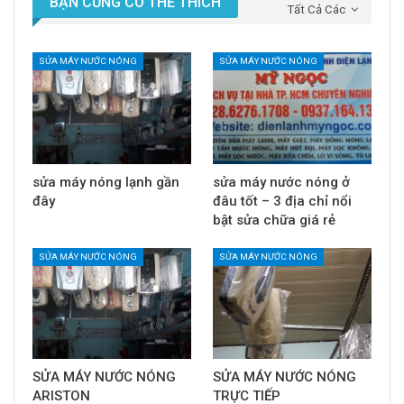
BẠN CŨNG CÓ THỂ THÍCH
Tất Cả Các
SỬA MÁY NƯỚC NÓNG
SỬA MÁY NƯỚC NÓNG
sửa máy nóng lạnh gần
sửa máy nước nóng ở
đây
đâu tốt – 3 địa chỉ nổi
bật sửa chữa giá rẻ
SỬA MÁY NƯỚC NÓNG
SỬA MÁY NƯỚC NÓNG
SỬA MÁY NƯỚC NÓNG
SỬA MÁY NƯỚC NÓNG
ARISTON
TRỰC TIẾP