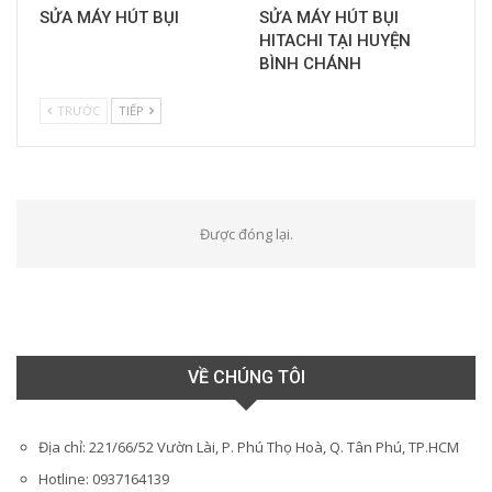
SỬA MÁY HÚT BỤI
SỬA MÁY HÚT BỤI
HITACHI TẠI HUYỆN
BÌNH CHÁNH
TRƯỚC
TIẾP
Được đóng lại.
VỀ CHÚNG TÔI
Địa chỉ: 221/66/52 Vườn Lài, P. Phú Thọ Hoà, Q. Tân Phú, TP.HCM
Hotline: 0937164139