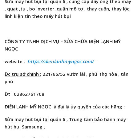
Sửa máy hút bụi tại quận 6 , cung cấp dây ống theo máy
,
quạt ,tụ ,
bo inverter ,quấn mô tơ , thay cuộn, thay lộc,
linh kiện zin theo máy hút bụi
CÔNG TY TNHH DỊCH VỤ – SỬA CHỮA ĐIỆN LẠNH MỸ
NGỌC
website :
https://dienlanhmyngoc.com/
Đc trụ sở chính :
221/66/52 vườn lài , phú thọ hòa , tân
phú
Đt : 02862761708
Đ
I
Ệ
N L
Ạ
NH M
Ỹ
NG
Ọ
C là đ
ạ
i lý
ủ
y quy
ền củ
a các hãng :
Sửa máy hút bụi tại quận 6 , Trung tâm bảo hành máy
hút bụi
Samsung ,