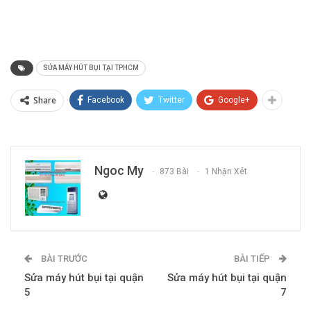
SỬA MÁY HÚT BỤI TẠI TPHCM
Share
Facebook
Twitter
Google+
Ngoc My
873 Bài
1 Nhận Xét
BÀI TRƯỚC
BÀI TIẾP
Sửa máy hút bụi tại quận
Sửa máy hút bụi tại quận
5
7