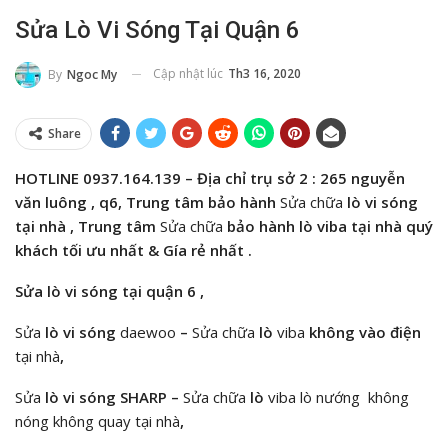
Sửa Lò Vi Sóng Tại Quận 6
Cập nhật lúc
Th3 16, 2020
By
Ngoc My
Share
HOTLINE
0937.164.139
– Địa chỉ trụ sở 2 : 265 nguyễn
văn luông , q6,
Trung tâm bảo hành
Sửa chữa
lò vi sóng
tại nhà ,
Trung tâm
Sửa chữa
bảo hành
lò viba
tại nhà
quý
khách tối ưu nhất & Gía rẻ nhất .
Sửa lò vi sóng tại quận 6 ,
Sửa
lò vi sóng
daewoo
–
Sửa chữa
lò
viba
không vào điện
tại nhà
,
Sửa
lò vi sóng
SHARP
–
Sửa chữa
lò
viba lò nướng không
nóng không quay tại nhà
,