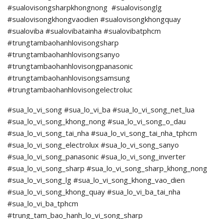
#sualovisongsharpkhongnong #sualovisonglg
#sualovisongkhongvaodien #sualovisongkhongquay
#sualoviba #sualovibatainha #sualovibatphcm
#trungtambaohanhlovisongsharp
#trungtambaohanhlovisongsanyo
#trungtambaohanhlovisongpanasonic
#trungtambaohanhlovisongsamsung
#trungtambaohanhlovisongelectroluc
#sua_lo_vi_song #sua_lo_vi_ba #sua_lo_vi_song_net_lua
#sua_lo_vi_song_khong_nong #sua_lo_vi_song_o_dau
#sua_lo_vi_song_tai_nha #sua_lo_vi_song_tai_nha_tphcm
#sua_lo_vi_song_electrolux #sua_lo_vi_song_sanyo
#sua_lo_vi_song_panasonic #sua_lo_vi_song_inverter
#sua_lo_vi_song_sharp #sua_lo_vi_song_sharp_khong_nong
#sua_lo_vi_song_lg #sua_lo_vi_song_khong_vao_dien
#sua_lo_vi_song_khong_quay #sua_lo_vi_ba_tai_nha
#sua_lo_vi_ba_tphcm
#trung_tam_bao_hanh_lo_vi_song_sharp