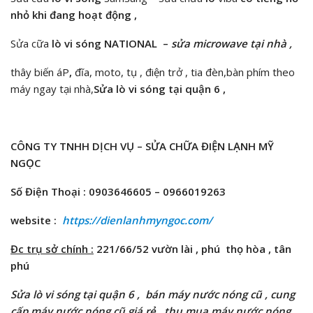
nhỏ khi đang hoạt động ,
Sửa cữa
lò vi sóng
NATIONAL –
sửa microwave tại nhà ,
thây biến áP
,
đĩa, moto, tụ , điện trở , tia đèn,bàn phím theo
máy ngay tại nhà,
Sửa lò vi sóng tại quận 6 ,
CÔNG TY TNHH DỊCH VỤ – SỬA CHỮA ĐIỆN LẠNH MỸ
NGỌC
Số Điện Thoại : 0903646605 – 0966019263
website :
https://dienlanhmyngoc.com/
Đc trụ sở chính :
221/66/52 vườn lài , phú thọ hòa , tân
phú
Sửa lò vi sóng tại quận 6 , bán máy nước nóng cũ , cung
cấp máy nước nóng cũ giá rẻ , thu mua máy nước nóng