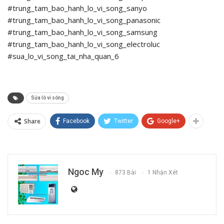
#trung_tam_bao_hanh_lo_vi_song_sanyo
#trung_tam_bao_hanh_lo_vi_song_panasonic
#trung_tam_bao_hanh_lo_vi_song_samsung
#trung_tam_bao_hanh_lo_vi_song_electroluc
#sua_lo_vi_song_tai_nha_quan_6
Sửa lò vi sóng
Share
Facebook
Twitter
Google+
Ngoc My
873 Bài
1 Nhận Xét