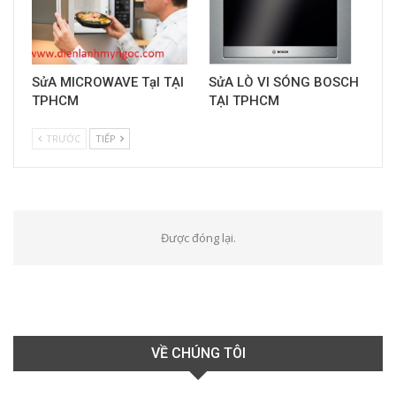
SửA MICROWAVE TạI TẠI
SửA LÒ VI SÓNG BOSCH
TPHCM
TẠI TPHCM
TRƯỚC
TIẾP
Được đóng lại.
VỀ CHÚNG TÔI