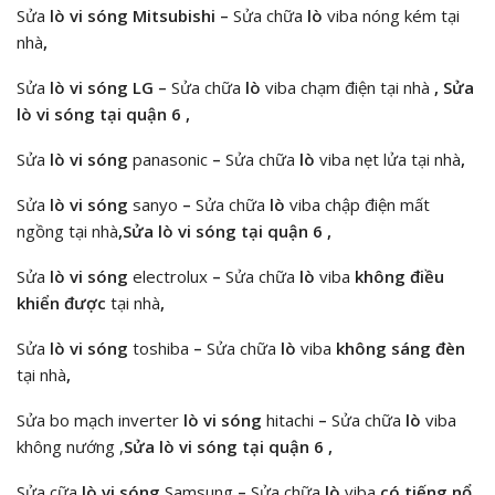
Sửa
lò vi sóng
Mitsubishi
–
Sửa chữa
lò
viba nóng kém tại
nhà
,
Sửa
lò vi sóng LG –
Sửa chữa
lò
viba chạm điện tại nhà
, Sửa
lò vi sóng tại quận 6 ,
Sửa
lò vi sóng
panasonic
–
Sửa chữa
lò
viba nẹt lửa tại nhà
,
Sửa
lò vi sóng
sanyo
–
Sửa chữa
lò
viba chập điện mất
ngồng tại nhà
,Sửa lò vi sóng tại quận 6 ,
Sửa
lò vi sóng
electrolux
–
Sửa chữa
lò
viba
không điều
khiển được
tại nhà
,
Sửa
lò vi sóng
toshiba
–
Sửa chữa
lò
viba
không sáng đèn
tại nhà
,
Sửa bo mạch inverter
lò vi sóng
hitachi
–
Sửa chữa
lò
viba
không nướng ,
Sửa lò vi sóng tại quận 6 ,
Sửa cữa
lò vi sóng
Samsung
–
Sửa chữa
lò
viba
có tiếng nổ