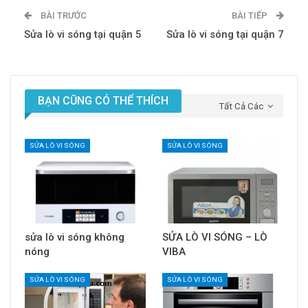
BÀI TRƯỚC
BÀI TIẾP
Sửa lò vi sóng tại quận 5
Sửa lò vi sóng tại quận 7
BẠN CŨNG CÓ THỂ THÍCH
Tất Cả Các
SỬA LÒ VI SÓNG
SỬA LÒ VI SÓNG
sửa lò vi sóng không
SỬA LÒ VI SÓNG – LÒ
nóng
VIBA
SỬA LÒ VI SÓNG
SỬA LÒ VI SÓNG