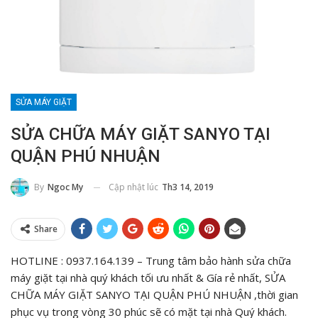
SỬA MÁY GIẶT
SỬA CHỮA MÁY GIẶT SANYO TẠI
QUẬN PHÚ NHUẬN
Cập nhật lúc
Th3 14, 2019
By
Ngoc My
Share
HOTLINE : 0937.164.139 – Trung tâm bảo hành sửa chữa
máy giặt tại nhà quý khách tối ưu nhất & Gía rẻ nhất, SỬA
CHỮA MÁY GIẶT SANYO TẠI QUẬN PHÚ NHUẬN ,thời gian
phục vụ trong vòng 30 phúc sẽ có mặt tại nhà Quý khách.