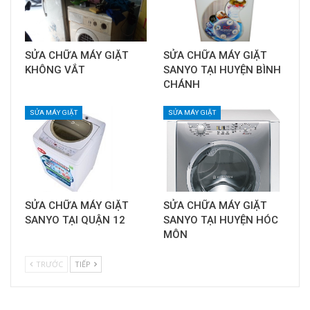
SỬA CHỮA MÁY GIẶT
SỬA CHỮA MÁY GIẶT
KHÔNG VẮT
SANYO TẠI HUYỆN BÌNH
CHÁNH
SỬA MÁY GIẶT
SỬA MÁY GIẶT
SỬA CHỮA MÁY GIẶT
SỬA CHỮA MÁY GIẶT
SANYO TẠI QUẬN 12
SANYO TẠI HUYỆN HÓC
MÔN
TRƯỚC
TIẾP