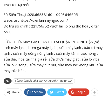
inverter tại nhà ,
Số Điện Thoại :028.66838160 – 0903646605
website : https://dienlanhmyngoc.com/
Đc trụ sở chính : 221/66/52 vườn lài , p phú thọ hòa , q tân
phú ,
SỬA CHỮA MÁY GIẶT SANYO TẠI QUẬN PHÚ NHUẬN ,vệ
sinh máy lạnh , bơm ga máy lạnh , sửa máy lạnh , bảo trì máy
lạnh , sửa máy uống nóng lạnh , sửa máy tắm nước nóng ,
sửa điều hòa tại nhà giá rẻ, sửa chữa máy giặt , sửa lò viba ,
sửa lò vi sóng , sửa máy hút bụi, sửa máy lọc không khí , sửa
máy rửa bát ,
SỬA CHỮA MÁY GIẶT SANYO TẠI QUẬN PHÚ NHUẬN
Share
Facebook
Twitter
Google+