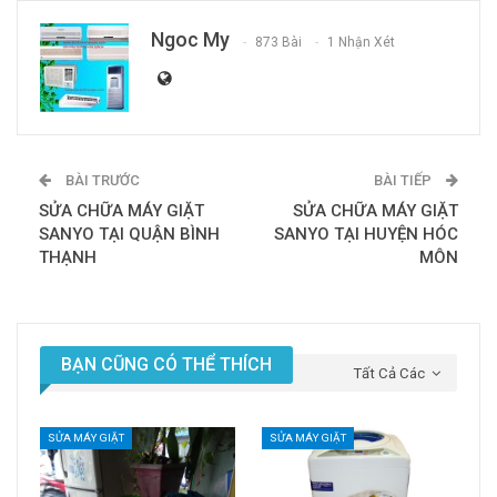
Ngoc My
873 Bài
1 Nhận Xét
BÀI TRƯỚC
BÀI TIẾP
SỬA CHỮA MÁY GIẶT
SỬA CHỮA MÁY GIẶT
SANYO TẠI QUẬN BÌNH
SANYO TẠI HUYỆN HÓC
THẠNH
MÔN
BẠN CŨNG CÓ THỂ THÍCH
Tất Cả Các
SỬA MÁY GIẶT
SỬA MÁY GIẶT