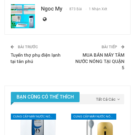
Ngoc My
873 Bài
1 Nhận Xét
BÀI TRƯỚC
BÀI TIẾP
Tuyển thợ phụ điện lạnh
MUA BÁN MÁY TẮM
tại tân phú
NƯỚC NÓNG TẠI QUẬN
5
BẠN CŨNG CÓ THỂ THÍCH
Tất Cả Các
CUNG CẤP MÁY NƯỚC NÓNG LANH
CUNG CẤP MÁY NƯỚC NÓNG LANH