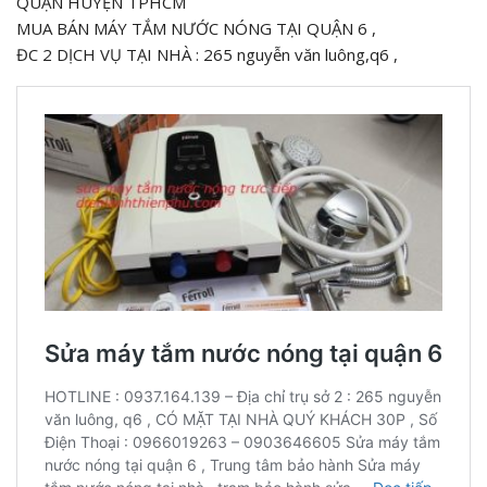
QUẬN HUYỆN TPHCM
MUA BÁN MÁY TẮM NƯỚC NÓNG TẠI QUẬN 6 ,
ĐC 2 DỊCH VỤ TẠI NHÀ : 265 nguyễn văn luông,q6 ,