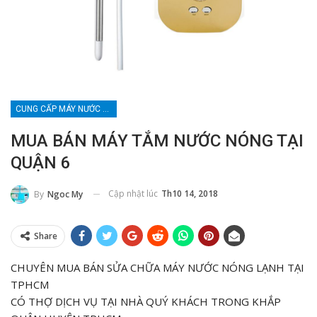
CUNG CẤP MÁY NƯỚC NÓNG LANH
MUA BÁN MÁY TẮM NƯỚC NÓNG TẠI
QUẬN 6
Cập nhật lúc
Th10 14, 2018
By
Ngoc My
Share
CHUYÊN MUA BÁN SỬA CHỮA MÁY NƯỚC NÓNG LẠNH TẠI
TPHCM
CÓ THỢ DỊCH VỤ TẠI NHÀ QUÝ KHÁCH TRONG KHẮP