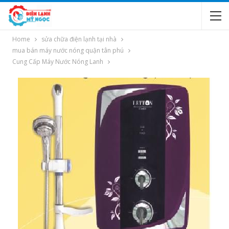
Home
sửa chữa điện lạnh tại nhà
mua bán máy nước nóng quận tân phú
Cung Cấp Máy Nước Nóng Lanh