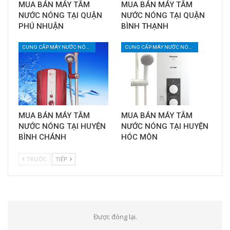
MUA BÁN MÁY TẮM
MUA BÁN MÁY TẮM
NƯỚC NÓNG TẠI QUẬN
NƯỚC NÓNG TẠI QUẬN
PHÚ NHUẬN
BÌNH THẠNH
CUNG CẤP MÁY NƯỚC NÓNG LANH
CUNG CẤP MÁY NƯỚC NÓNG LANH
MUA BÁN MÁY TẮM
MUA BÁN MÁY TẮM
NƯỚC NÓNG TẠI HUYỆN
NƯỚC NÓNG TẠI HUYỆN
BÌNH CHÁNH
HÓC MÔN
TRƯỚC
TIẾP
Được đóng lại.