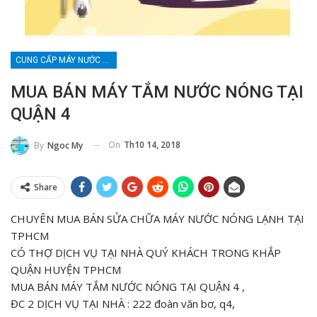
CUNG CẤP MÁY NƯỚC NÓNG LANH
MUA BÁN MÁY TẮM NƯỚC NÓNG TẠI
QUẬN 4
On
Th10 14, 2018
By
Ngoc My
Share
CHUYÊN MUA BÁN SỬA CHỮA MÁY NƯỚC NÓNG LẠNH TẠI
TPHCM
CÓ THỢ DỊCH VỤ TẠI NHÀ QUÝ KHÁCH TRONG KHẮP
QUẬN HUYỆN TPHCM
MUA BÁN MÁY TẮM NƯỚC NÓNG TẠI QUẬN 4 ,
ĐC 2 DỊCH VỤ TẠI NHÀ : 222 đoàn văn bơ, q4,