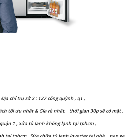
ịa chỉ trụ sở 2 : 127 cống quỳnh , q1 ,
h tối ưu nhất & Gía rẻ nhất, thời gian 30p sẽ có mặt .
 quận 1 , Sửa
tủ lạnh không lạnh tại tphcm ,
h tại tphcm ,
Sửa chữa tủ lạnh
inverter
tại nhà , nạp ga