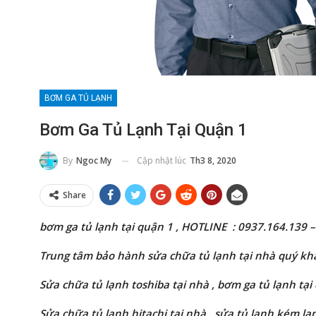
BƠM GA TỦ LẠNH
Bơm Ga Tủ Lạnh Tại Quận 1
Cập nhật lúc
Th3 8, 2020
By
Ngoc My
Share
bơm ga tủ lạnh tại quận 1 , HOTLINE : 0937.164.139 – Đ
Trung tâm bảo hành sửa chữa tủ lạnh tại nhà quý khác
Sửa chữa tủ lạnh
toshiba
tại nhà , bơm ga tủ lạnh tại
Sửa chữa tủ lạnh
hitachi
tại nhà ,
sửa
tủ lạnh kém lạn