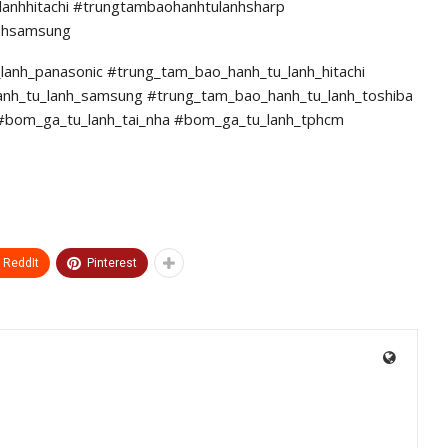
anhhitachi #trungtambaohanhtulanhsharp
anhsamsung
anh_panasonic #trung_tam_bao_hanh_tu_lanh_hitachi
nh_tu_lanh_samsung #trung_tam_bao_hanh_tu_lanh_toshiba
#bom_ga_tu_lanh_tai_nha #bom_ga_tu_lanh_tphcm
ReddIt
Pinterest