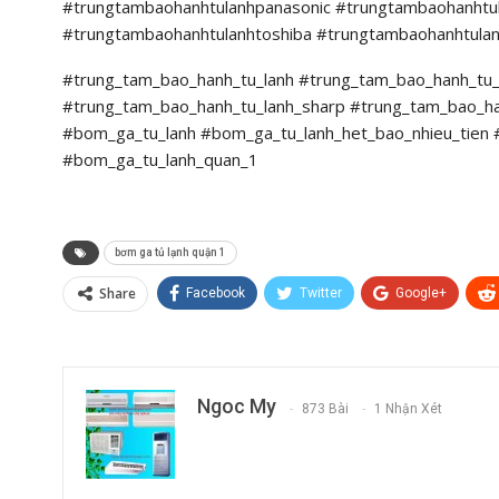
#trungtambaohanhtulanhpanasonic #trungtambaohanhtul
#trungtambaohanhtulanhtoshiba #trungtambaohanhtul
#trung_tam_bao_hanh_tu_lanh #trung_tam_bao_hanh_tu_l
#trung_tam_bao_hanh_tu_lanh_sharp #trung_tam_bao_ha
#bom_ga_tu_lanh #bom_ga_tu_lanh_het_bao_nhieu_tien 
#bom_ga_tu_lanh_quan_1
bơm ga tủ lạnh quận 1
Share
Facebook
Twitter
Google+
Ngoc My
873 Bài
1 Nhận Xét