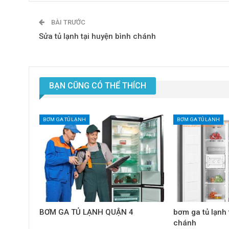
BÀI TRƯỚC
Sửa tủ lạnh tại huyện bình chánh
BẠN CŨNG CÓ THỂ THÍCH
BƠM GA TỦ LẠNH
BƠM GA TỦ LẠNH
BƠM GA TỦ LẠNH QUẬN 4
bơm ga tủ lạnh 
chánh