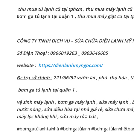
thu mua
tủ lạnh
cũ
tại tphcm ,
thu mua
máy
lạnh
cũ
bơm ga tủ lạnh tại quận 1 ,
thu mua
máy
giặt
cũ
tại t
CÔNG TY TNHH DỊCH VỤ – SỬA CHỮA ĐIỆN LẠNH
MỸ 
Số Điện Thoại : 0966019263 _ 0903646605
website :
https://dienlanhmyngoc.com/
Đc trụ sở chính :
221/66/52 vườn lài , phú thọ hòa , t
bơm ga tủ lạnh tại quận 1 ,
vệ sinh máy lạnh , bơm ga máy lạnh , sửa máy lạnh ,
nước nóng
,
sửa điều hòa tại nhà giá rẻ, sửa chữa máy g
máy lọc không khí , sửa máy rửa bát ,
#bơmgatủlạnhtạinhà #bơmgatủlạnh #bơmgatủlạnhhếtbao