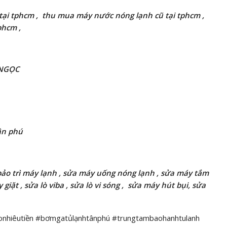
tại tphcm ,
thu mua
máy nước nóng
lạnh
cũ
tại tphcm ,
phcm ,
NGỌC
ân phú
 bảo trì máy lạnh , sửa máy uống nóng
lạnh ,
sửa máy tắm
iặt , sửa lò viba , sửa lò vi sóng ,
sửa máy hút bụi, sửa
nhiêutiền #bơmgatủlạnhtânphú #trungtambaohanhtulanh