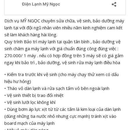
Dịch vụ MỸ NGỌC chuyên sửa chữa, vệ sinh, bảo dưỡng máy
lạnh tại với đội ngũ nhân viên nhiều năm kinh nghiệm cam kết
sẽ làm khách hàng hài lòng.
Quy trình Bảo trì máy lạnh tại quận tân bình , bảo dưỡng vệ
sinh châm ga máy lạnh với giá chuẩn đúng công đúng việc :
270.000/ 1 máy . nếu có hợp đồng trên 5 máy sẽ có giá gảm
ngay khi bảo trì , bảo dưỡng, vệ sinh rửa máy lạnh điều hòa
• Kiểm tra trước khi vệ sinh (cho máy chạy thử xem có dấu
hiệu hư hỏng)
• Tháo vỏ dàn lạnh và rửa sạch tấm vỏ bên ngoài lạnh
• Vệ sinh thiết bị trao đổi nhiệt
• Vệ sinh lưới lọc không khí
• Dùng bơm áp lực xịt từ từ các tấm lá kim loại của dàn lạnh
(dùng những tia nước nhỏ nhưng cực mạnh) tránh xịt vào
board mạch của máy lạnh
• Mở vỏ máy dàn nóng