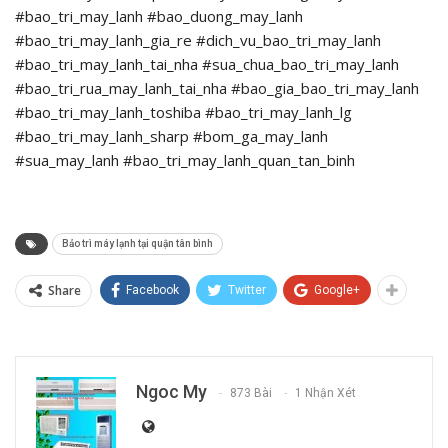
#bao_tri_may_lanh #bao_duong_may_lanh
#bao_tri_may_lanh_gia_re #dich_vu_bao_tri_may_lanh
#bao_tri_may_lanh_tai_nha #sua_chua_bao_tri_may_lanh
#bao_tri_rua_may_lanh_tai_nha #bao_gia_bao_tri_may_lanh
#bao_tri_may_lanh_toshiba #bao_tri_may_lanh_lg
#bao_tri_may_lanh_sharp #bom_ga_may_lanh
#sua_may_lanh #bao_tri_may_lanh_quan_tan_binh
Bảo trì máy lạnh tại quận tân bình
Share
Facebook
Twitter
Google+
Ngoc My
873 Bài
1 Nhận Xét