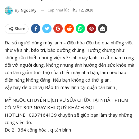
Cập nhật lúc
Th3 12, 2020
By
Ngoc My
Share
Đa số người dùng máy lạnh – điều hòa đều bỏ qua những việc
như vệ sinh, bảo trì, bảo dưỡng chúng. Tưởng chừng như
không cần thiết, nhưng việc vệ sinh máy lạnh là rất quan trong
đối với người dùng, không nhưng ảnh hưởng đến sức khỏe mà
còn làm giảm tuổi thọ của chiếc máy nhà bạn, làm tiêu hao
điện năng không đáng. Nếu bạn không có thời gian,
vậy hãy để dịch vụ Bảo trì máy lạnh tại quận tân bình ,
MỸ NGỌC CHUYÊN DỊCH VỤ SỬA CHỮA TẠI NHÀ TPHCM
CÓ MẶT 30P NGAY KHI QUÝ KHÁCH GỌI
HOTLINE : 0937164139 chuyên sẽ giúp bạn làm thay những
công việc đó.
Đc 2 : 364 cộng hòa , q tân bình