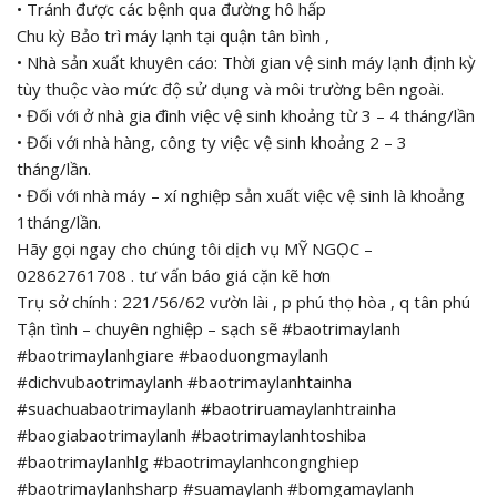
• Tránh được các bệnh qua đường hô hấp
Chu kỳ Bảo trì máy lạnh tại quận tân bình ,
• Nhà sản xuất khuyên cáo: Thời gian vệ sinh máy lạnh định kỳ
tùy thuộc vào mức độ sử dụng và môi trường bên ngoài.
• Đối với ở nhà gia đình việc vệ sinh khoảng từ 3 – 4 tháng/lần
• Đối với nhà hàng, công ty việc vệ sinh khoảng 2 – 3
tháng/lần.
• Đối với nhà máy – xí nghiệp sản xuất việc vệ sinh là khoảng
1tháng/lần.
Hãy gọi ngay cho chúng tôi dịch vụ MỸ NGỌC –
02862761708 . tư vấn báo giá cặn kẽ hơn
Trụ sở chính : 221/56/62 vườn lài , p phú thọ hòa , q tân phú
Tận tình – chuyên nghiệp – sạch sẽ #baotrimaylanh
#baotrimaylanhgiare #baoduongmaylanh
#dichvubaotrimaylanh #baotrimaylanhtainha
#suachuabaotrimaylanh #baotriruamaylanhtrainha
#baogiabaotrimaylanh #baotrimaylanhtoshiba
#baotrimaylanhlg #baotrimaylanhcongnghiep
#baotrimaylanhsharp #suamaylanh #bomgamaylanh